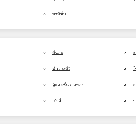
น
พาทิชั่น
ที่นอน
เ
ชั้นวางทีวี
โ
ตู้และชั้นวางของ
ต
เก้าอี้
ข