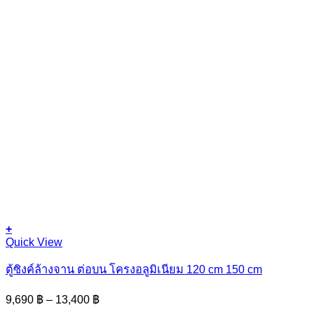
+
This
Quick View
product
has
ตู้ซิงค์ล้างจาน ต่อบน โครงอลูมิเนียม 120 cm 150 cm
multiple
variants.
Price
9,690
฿
–
13,400
฿
The
range: