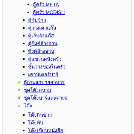
ตู้ครัว META
ตู้ครัว MODISH
ตู้กับข้าว
ตู้วางเตาแก๊ส
ตู้เก็บถังแก๊ส
ตู้ซิงค์ล้างจาน
ซิงค์ล้างจาน
ตู้แขวนผนังครัว
ชั้นวางของในครัว
เคาน์เตอร์บาร์
ตู้กระจกขายอาหาร
ชุดโต๊ะสนาม
ชุดโต๊ะบาร์และคาเฟ่
โต๊ะ
โต๊ะกินข้าว
โต๊ะพับ
โต๊ะเขียนหนังสือ