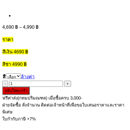
Price
4,690
฿
–
4,990
฿
range:
4,690 ฿
ราคา
through
4,990 ฿
สีเงิน 4690 ฿
สีช่า 4990 ฿
สี
ล้างค่า
จำนวน
หยิบใส่ตะกร้า
ตู้
ฟรีค่าส่ง(กทมปริมณฑล) เมื่อซื้อครบ 3,000-
แขวน
ฝ่ายจัดซื้อ สั่งจำนวน ติดต่อเจ้าหน้าที่เพื่อขอใบเสนอราคาและราคา
ใน
พิเศษ
ครัว
ใบกำกับภาษี +7%
120
x