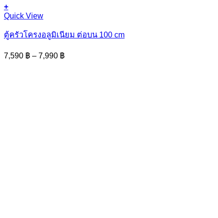
+
This
Quick View
product
has
ตู้ครัวโครงอลูมิเนียม ต่อบน 100 cm
multiple
variants.
Price
7,590
฿
–
7,990
฿
The
range:
options
7,590 ฿
may
through
be
7,990 ฿
chosen
on
the
product
page