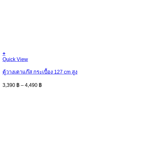
+
This
Quick View
product
has
ตู้วางเตาแก๊ส กระเบื้อง 127 cm สูง
multiple
variants.
Price
3,390
฿
–
4,490
฿
The
range:
options
3,390 ฿
may
through
be
4,490 ฿
chosen
on
the
product
page