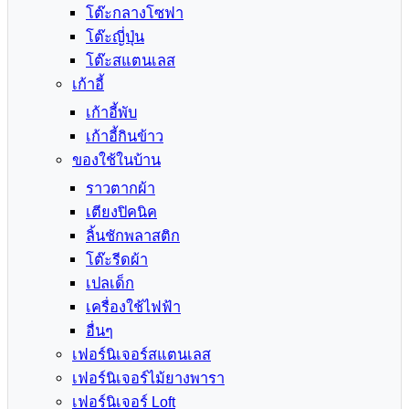
โต๊ะกลางโซฟา
โต๊ะญี่ปุ่น
โต๊ะสแตนเลส
เก้าอี้
เก้าอี้พับ
เก้าอี้กินข้าว
ของใช้ในบ้าน
ราวตากผ้า
เตียงปิคนิค
ลิ้นชักพลาสติก
โต๊ะรีดผ้า
เปลเด็ก
เครื่องใช้ไฟฟ้า
อื่นๆ
เฟอร์นิเจอร์สแตนเลส
เฟอร์นิเจอร์ไม้ยางพารา
เฟอร์นิเจอร์ Loft