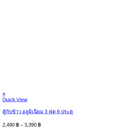
+
This
Quick View
product
has
ตู้กับข้าว อลูมิเนียม 3 ฟุต 6 ประตู
multiple
variants.
Price
2,490
฿
–
3,390
฿
The
range:
options
2,490 ฿