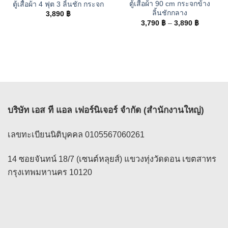
ตู้เสื้อผ้า 90 cm กระจกข้าง
ตู้เสื้อผ้า 4 ฟุต 3 ลิ้นชัก กระจก
ลิ้นชักกลาง
3,890
฿
Price
3,790
฿
–
3,890
฿
range:
3,790 ฿
through
3,890 ฿
บริษัท เอส ที แอล เฟอร์นิเจอร์ จำกัด (สำนักงานใหญ่)
เลขทะเบียนนิติบุคคล 0105567060261
14 ซอยจันทน์ 18/7 (เซนต์หลุยส์) แขวงทุ่งวัดดอน เขตสาทร
กรุงเทพมหานคร 10120