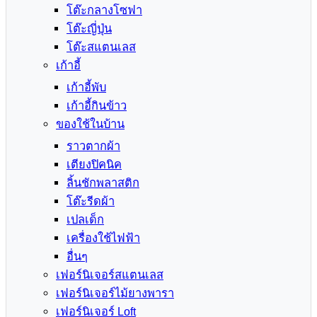
โต๊ะกลางโซฟา
โต๊ะญี่ปุ่น
โต๊ะสแตนเลส
เก้าอี้
เก้าอี้พับ
เก้าอี้กินข้าว
ของใช้ในบ้าน
ราวตากผ้า
เตียงปิคนิค
ลิ้นชักพลาสติก
โต๊ะรีดผ้า
เปลเด็ก
เครื่องใช้ไฟฟ้า
อื่นๆ
เฟอร์นิเจอร์สแตนเลส
เฟอร์นิเจอร์ไม้ยางพารา
เฟอร์นิเจอร์ Loft