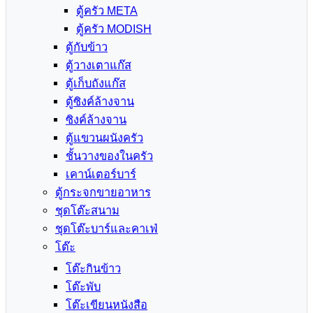
ตู้ครัว META
ตู้ครัว MODISH
ตู้กับข้าว
ตู้วางเตาแก๊ส
ตู้เก็บถังแก๊ส
ตู้ซิงค์ล้างจาน
ซิงค์ล้างจาน
ตู้แขวนผนังครัว
ชั้นวางของในครัว
เคาน์เตอร์บาร์
ตู้กระจกขายอาหาร
ชุดโต๊ะสนาม
ชุดโต๊ะบาร์และคาเฟ่
โต๊ะ
โต๊ะกินข้าว
โต๊ะพับ
โต๊ะเขียนหนังสือ