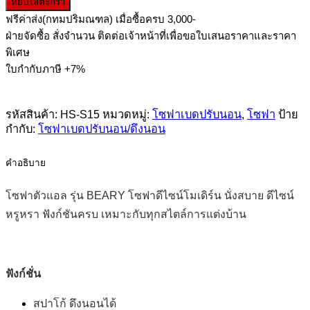
หยิบใส่ตะกร้า
โซฟา
ฟรีค่าส่ง(กทมปริมณฑล) เมื่อซื้อครบ 3,000-
ตัว
ฝ่ายจัดซื้อ สั่งจำนวน ติดต่อเจ้าหน้าที่เพื่อขอใบเสนอราคาและราคา
แอล
พิเศษ
รุ่น
ใบกำกับภาษี +7%
BEARY
ชิ้น
รหัสสินค้า:
HS-S15
หมวดหมู่:
โซฟาเบดปรับนอน
,
โซฟา
ป้าย
กำกับ:
โซฟาเบดปรับนอน/ดึงนอน
คำอธิบาย
โซฟาตัวแอล รุ่น BEARY
โซฟาดีไซน์โมเดิร์น นั่งสบาย ดีไซน์
หรูหรา ฟังก์ชันครบ เหมาะกับทุกสไตล์การแต่งบ้าน
ฟังก์ชั่น
สปาโก้ ดึงนอนได้