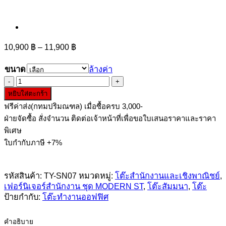
Price
10,900
฿
–
11,900
฿
range:
10,900 ฿
ขนาด
ล้างค่า
through
จำนวน
11,900 ฿
หยิบใส่ตะกร้า
โต๊ะ
ฟรีค่าส่ง(กทมปริมณฑล) เมื่อซื้อครบ 3,000-
ออฟฟิศ
ฝ่ายจัดซื้อ สั่งจำนวน ติดต่อเจ้าหน้าที่เพื่อขอใบเสนอราคาและราคา
แบบ
พิเศษ
พับ
ใบกำกับภาษี +7%
ได้
มี
บังหน้า
รหัสสินค้า:
TY-SN07
หมวดหมู่:
โต๊ะสำนักงานและเชิงพาณิชย์
,
เฟอร์นิเจอร์สำนักงาน ชุด MODERN ST
,
โต๊ะสัมมนา
,
โต๊ะ
ชิ้น
ป้ายกำกับ:
โต๊ะทำงานออฟฟิศ
คำอธิบาย