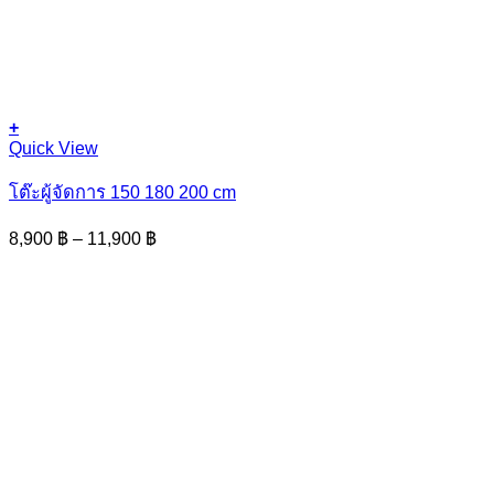
+
This
Quick View
product
has
โต๊ะผู้จัดการ 150 180 200 cm
multiple
variants.
Price
8,900
฿
–
11,900
฿
The
range:
options
8,900 ฿
may
through
be
11,900 ฿
chosen
on
the
product
page