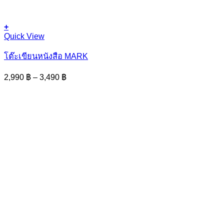
+
This
Quick View
product
has
โต๊ะเขียนหนังสือ MARK
multiple
variants.
Price
2,990
฿
–
3,490
฿
The
range:
options
2,990 ฿
may
through
be
3,490 ฿
chosen
on
the
product
page