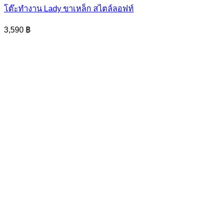
has
โต๊ะทำงาน Lady ขาเหล็ก สไตล์ลอฟท์
multiple
variants.
3,590
฿
The
options
may
be
chosen
on
the
product
page