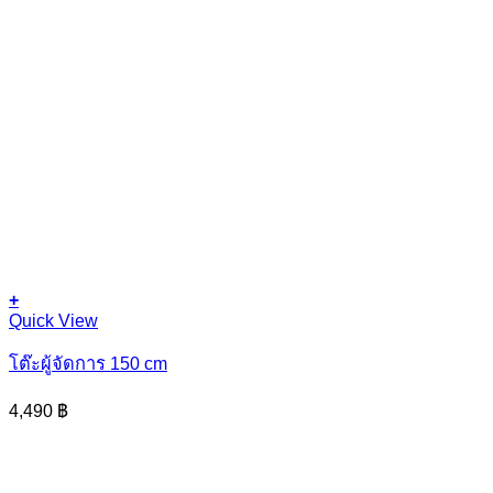
+
This
Quick View
product
has
โต๊ะผู้จัดการ 150 cm
multiple
variants.
4,490
฿
The
options
may
be