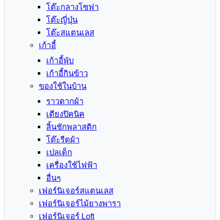
โต๊ะกลางโซฟา
โต๊ะญี่ปุ่น
โต๊ะสแตนเลส
เก้าอี้
เก้าอี้พับ
เก้าอี้กินข้าว
ของใช้ในบ้าน
ราวตากผ้า
เตียงปิคนิค
ลิ้นชักพลาสติก
โต๊ะรีดผ้า
เปลเด็ก
เครื่องใช้ไฟฟ้า
อื่นๆ
เฟอร์นิเจอร์สแตนเลส
เฟอร์นิเจอร์ไม้ยางพารา
เฟอร์นิเจอร์ Loft