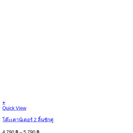
+
This
Quick View
product
has
โต๊ะเคาน์เตอร์ 2 ลิ้นชักคู่
multiple
variants.
Price
4,790
฿
–
5,790
฿