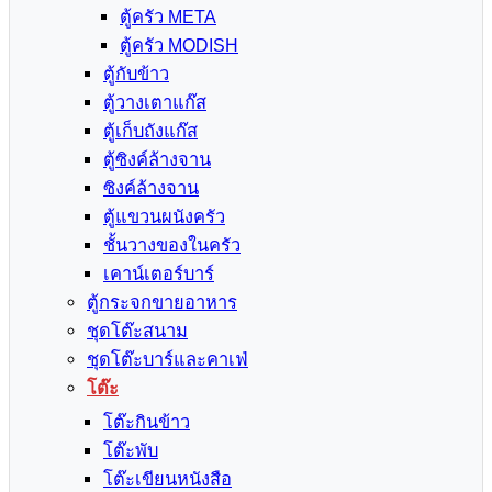
ตู้ครัว META
ตู้ครัว MODISH
ตู้กับข้าว
ตู้วางเตาแก๊ส
ตู้เก็บถังแก๊ส
ตู้ซิงค์ล้างจาน
ซิงค์ล้างจาน
ตู้แขวนผนังครัว
ชั้นวางของในครัว
เคาน์เตอร์บาร์
ตู้กระจกขายอาหาร
ชุดโต๊ะสนาม
ชุดโต๊ะบาร์และคาเฟ่
โต๊ะ
โต๊ะกินข้าว
โต๊ะพับ
โต๊ะเขียนหนังสือ