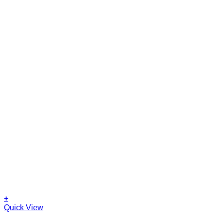
+
This
Quick View
product