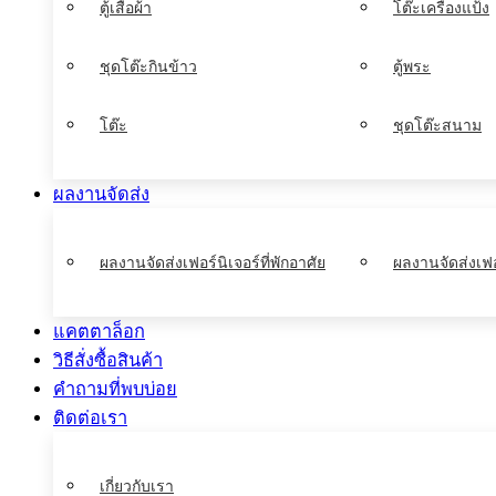
ตู้เสื้อผ้า
โต๊ะเครื่องแป้ง
ชุดโต๊ะกินข้าว
ตู้พระ
โต๊ะ
ชุดโต๊ะสนาม
ผลงานจัดส่ง
ผลงานจัดส่งเฟอร์นิเจอร์ที่พักอาศัย
ผลงานจัดส่งเฟอ
แคตตาล็อก
วิธีสั่งซื้อสินค้า
คำถามที่พบบ่อย
ติดต่อเรา
เกี่ยวกับเรา