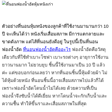
ตัวอย่างที่นอนหุ้มหนังของลูกค้าที่ใช้งานมานานกว่า 10
ปี จะเห็นได้ว่า หนังเริ่มเสื่อมสภาพ มีการแตกลายและ
ขาดดังภาพ แต่ไส้ที่นอนยังดีอยู่ ในรูปนี้เป็นที่นอน
ฟองน้ำอัด
ที่นอนฟองน้ำอัดคืออะไร
ฟองน้ำอัดคือวัสดุ
เดียวกับที่ใช้ทำเบาะโซฟา เบาะรถต่างๆ อายุการใช้งาน
ยาวนานมาก ไม่ยวบยุบ ชิ้นนี้ใช้งานมาเป็น 10 ปี แล้ว
ค่ะ แต่ขอบอกก่อนเลยว่า หากที่นอนชิ้นนี้หุ้มด้วยผ้า ไม่
ได้หุ้มด้วยหนัง ที่นอนชิ้นนี้อาจเสื่อมสภาพไปแล้วก็ได้
เพราะฟองน้ำอัดโดนน้ำไม่ได้เลย ด้วยความที่เป็น
ฟองน้ำจึงซับน้ำได้ดีเยี่ยม หากโดนน้ำจะกักเก็บน้ำเเละ
ความชื้น ทำให้ขึ้นราและเสื่อมสภาพในที่สุด