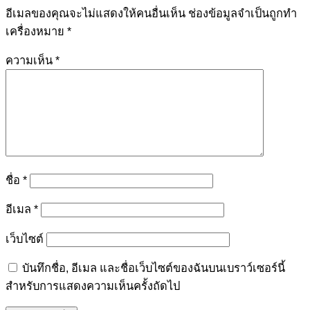
อีเมลของคุณจะไม่แสดงให้คนอื่นเห็น
ช่องข้อมูลจำเป็นถูกทำ
เครื่องหมาย
*
ความเห็น
*
ชื่อ
*
อีเมล
*
เว็บไซต์
บันทึกชื่อ, อีเมล และชื่อเว็บไซต์ของฉันบนเบราว์เซอร์นี้
สำหรับการแสดงความเห็นครั้งถัดไป