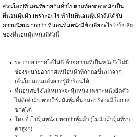
ส่วนใหญ่ที่นอนที่ขายกันทั่วไปตามท้องตลาดมักเป็น
ที่นอนหุ้มผ้า เพราะอะไร ทำไมที่นอนหุ้มผ้าถึงได้รับ
ความนิยมมากกว่า ที่นอนหุ้มหนังมีข้อเสียอะไร?
ข้อเสีย
ของที่นอนหุ้มหนังมีดังนี้
ระบายอากาศได้ไม่ดี ด้วยความที่เป็นหนังจึงไม่มี
ช่องระบายอากาศเหมือนผ้าที่ถักถอขึ้นมาจาก
เส้นใย นอนแล้วอาจรู้สึกร้อนได้
ที่นอนสปริงไม่เหมาะจะหุ้มหนัง เพราะหนังยืดตัว
ไม่ดีเท่าผ้า หากใช้หนังหุ้มที่นอนสปริงจะมีโอกาส
ขาดได้
โดยทั่วไปหุ้มหนังแพงกว่าหุ้มผ้า (ไม่นับผ้าหุ้มที่รา
คาสูงๆ)