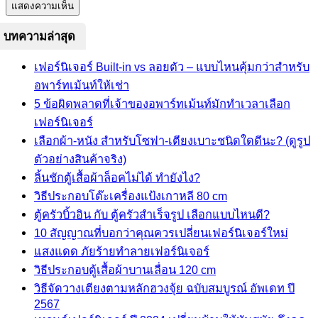
บทความล่าสุด
เฟอร์นิเจอร์ Built-in vs ลอยตัว – แบบไหนคุ้มกว่าสำหรับ
อพาร์ทเม้นท์ให้เช่า
5 ข้อผิดพลาดที่เจ้าของอพาร์ทเม้นท์มักทำเวลาเลือก
เฟอร์นิเจอร์
เลือกผ้า-หนัง สำหรับโซฟา-เตียงเบาะชนิดใดดีนะ? (ดูรูป
ตัวอย่างสินค้าจริง)
ลิ้นชักตู้เสื้อผ้าล็อคไม่ได้ ทำยังไง?
วิธีประกอบโต๊ะเครื่องแป้งเกาหลี 80 cm
ตู้ครัวบิ้วอิน กับ ตู้ครัวสำเร็จรูป เลือกแบบไหนดี?
10 สัญญาณที่บอกว่าคุณควรเปลี่ยนเฟอร์นิเจอร์ใหม่
แสงแดด ภัยร้ายทำลายเฟอร์นิเจอร์
วิธีประกอบตู้เสื้อผ้าบานเลื่อน 120 cm
วิธีจัดวางเตียงตามหลักฮวงจุ้ย ฉบับสมบูรณ์ อัพเดท ปี
2567