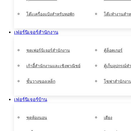
โต๊ะเครื่องแป้งสำหรับหอพัก
โต๊ะทำงานสำห
เฟอร์นิเจอร์สำนักงาน
ชุดเฟอร์นิเจอร์สำนักงาน
ตู้ล็อคเกอร์
เก้าอี้สำนักงานและเชิงพาณิชย์
ตู้เก็บอุปกรณ
ชั้นวางของเหล็ก
โซฟาสำนักงา
เฟอร์นิเจอร์บ้าน
ชุดห้องนอน
เตียง