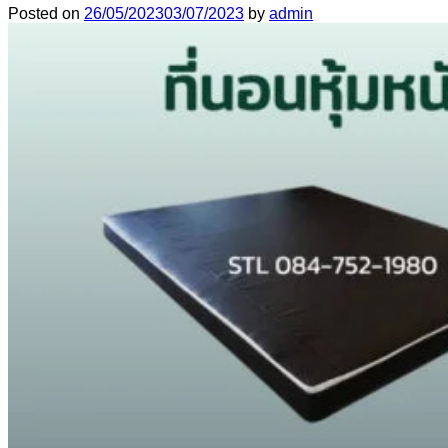
Posted on
26/05/2023
03/07/2023
by
admin