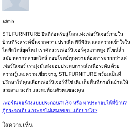
admin
STL FURNITURE ยินดีต้อนรับสู่โลกแห่งเฟอร์นิเจอร์ภายใน
บ้านที่รังสรรค์ขึ้นจากความปราณีต พิถีพิถัน และความเข้าใจใน
ไลฟ์สไตล์ยุคใหม่ เราคัดสรรเฟอร์นิเจอร์คุณภาพสูง ดีไซน์ล้ำ
สมัย หลากหลายสไตล์ ตอบโจทย์ทุกความต้องการมากกว่าแค่
เฟอร์นิเจอร์ เรามุ่งมั่นส่งมอบประสบการณ์เหนือระดับ ด้วย
ความรู้และความเชี่ยวชาญ STL FURNITURE พร้อมเป็นที่
ปรึกษาให้คุณเลือกเฟอร์นิเจอร์ที่ใช่ เติมเต็มพื้นที่ภายในบ้านให้
สวยงาม ลงตัว และสะท้อนตัวตนของคุณ
เฟอร์นิเจอร์ส่งแบบประกอบสำเร็จ หรือ มาประกอบให้ที่บ้าน?
ตู้กระจกเอียง กระจกไม่เสมอขอบ แก้อย่างไร?
ใส่ความเห็น