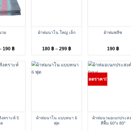
+
+
าผวย
ผ้าห่มนาโน ใหญ่ เล็ก
ผ้าห่มฟลีซ
Price
Price
–
190
฿
180
฿
–
299
฿
190
฿
range:
range:
150 ฿
180 ฿
through
through
190 ฿
299 ฿
ลดราคา!
+
+
ังคราะห์ 5
ผ้าห่มนาโน แบบหนา 6
ผ้าห่มนวมอเนกประสง
ุต
ฟุต
สีพื้น 60″x 80″