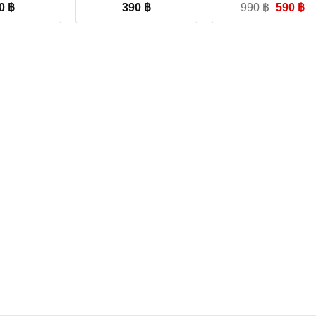
Origina
Cu
90
฿
390
฿
990
฿
590
฿
price
pr
was:
is
990 ฿.
59