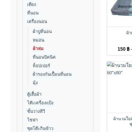
เตียง
ที่นอน
+
เครื่องนอน
ผ้าปูที่นอน
ผ้
หมอน
ผ้าห่ม
150
฿
ที่นอนปิคนิค
ท็อปเปอร์
ผ้ารองกันเปื้อนที่นอน
มุ้ง
ตู้เสื้อผ้า
โต๊ะเครื่องแป้ง
+
ชั้นวางทีวี
ผ้านวมใยส
โซฟา
ฟ
ชุดโต๊ะกินข้าว