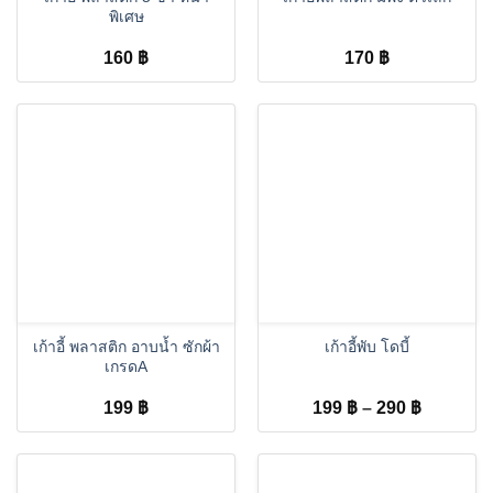
พิเศษ
160
฿
170
฿
เก้าอี้ พลาสติก อาบน้ำ ซักผ้า
เก้าอี้พับ โดบี้
เกรดA
Price
199
฿
199
฿
–
290
฿
range:
199 ฿
through
290 ฿