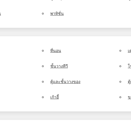
น
พาทิชั่น
ที่นอน
เ
ชั้นวางทีวี
โ
ตู้และชั้นวางของ
ต
เก้าอี้
ข