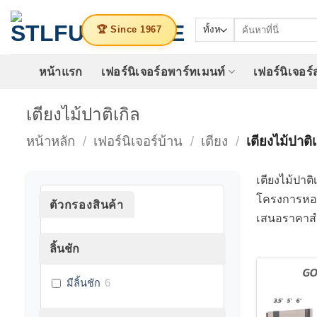
ข้าม
ค้นหา:
ไป
🏆 Since 1967
ยัง
เนื้อหา
หน้าแรก
เฟอร์นิเจอร์อพาร์ทเมนท์
เฟอร์นิเจอร
เตียงไม้ปาติเกิล
หน้าหลัก
/
เฟอร์นิเจอร์บ้าน
/
เตียง
/
เตียงไม้ปาติเ
เตียงไม้ปาต
โครงการหอพ
ตัวกรองสินค้า
เสนอราคาส
ลิ้นชัก
มีลิ้นชัก
6