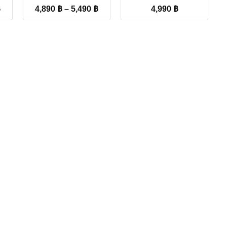
Price
Price
฿
4,890
฿
–
5,490
฿
4,990
฿
range:
range:
4,890 ฿
4,890 ฿
through
through
6,590 ฿
5,490 ฿