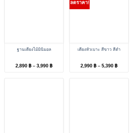
ลดราคา!
ฐานเตียงไม้มินิมอล
เตียงหัวเบาะ สีขาว สีดำ
Price
Price
2,890
฿
–
3,990
฿
2,990
฿
–
5,390
฿
range:
range:
2,890 ฿
2,990 
through
throug
3,990 ฿
5,390 