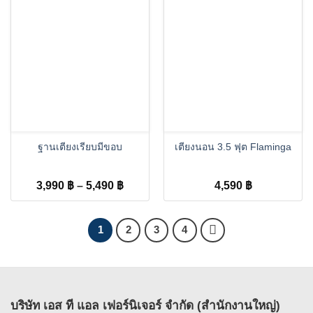
through
throug
5,890 ฿
5,890 
ฐานเตียงเรียบมีขอบ
เตียงนอน 3.5 ฟุต Flaminga
Price
3,990
฿
–
5,490
฿
4,590
฿
range:
3,990 ฿
through
1
2
3
4
5,490 ฿
บริษัท เอส ที แอล เฟอร์นิเจอร์ จำกัด (สำนักงานใหญ่)