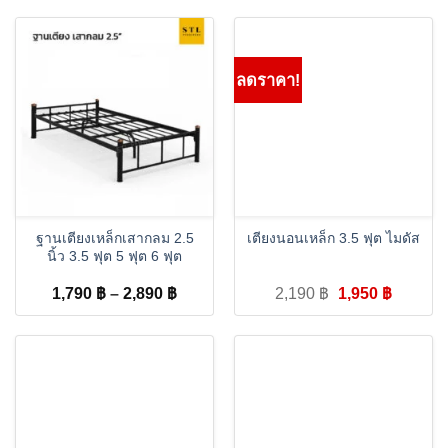
ลดราคา!
ฐานเตียงเหล็กเสากลม 2.5
เตียงนอนเหล็ก 3.5 ฟุต ไมดัส
นิ้ว 3.5 ฟุต 5 ฟุต 6 ฟุต
Price
Original
Curren
1,790
฿
–
2,890
฿
2,190
฿
1,950
฿
range:
price
price
1,790 ฿
was:
is:
through
2,190 ฿.
1,950 ฿
2,890 ฿