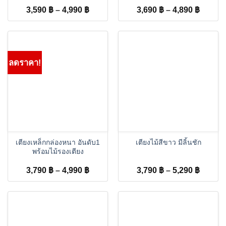
Price
Price
3,590
฿
–
4,990
฿
3,690
฿
–
4,890
฿
range:
range:
3,590 ฿
3,690 
through
throug
4,990 ฿
4,890 
ลดราคา!
เตียงเหล็กกล่องหนา อันดับ1
เตียงไม้สีขาว มีลิ้นชัก
พร้อมไม้รองเตียง
Price
Price
3,790
฿
–
4,990
฿
3,790
฿
–
5,290
฿
range:
range:
3,790 ฿
3,790 
through
throug
4,990 ฿
5,290 