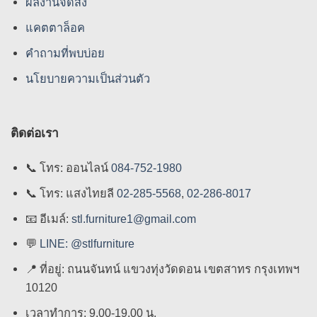
ผลงานจัดส่ง
แคตตาล็อค
คําถามที่พบบ่อย
นโยบายความเป็นส่วนตัว
ติดต่อเรา
📞
โทร: ออนไลน์
084-752-1980
📞
โทร: แสงไทยลี
02-285-5568
,
02-286-8017
📧
อีเมล์:
stl.furniture1@gmail.com
💬
LINE: @stlfurniture
📍
ที่อยู่: ถนนจันทน์ แขวงทุ่งวัดดอน เขตสาทร กรุงเทพฯ
10120
เวลาทำการ: 9.00-19.00 น.