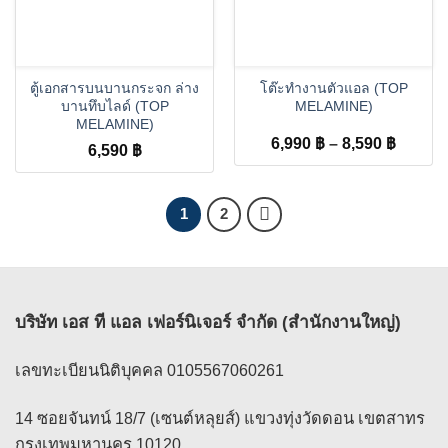
ตู้เอกสารบนบานกระจก ล่าง
โต๊ะทำงานตัวแอล (TOP
บานทึบไลด์ (TOP
MELAMINE)
MELAMINE)
Price
6,990
฿
–
8,590
฿
6,590
฿
range:
6,990 
throug
1
2
8,590 
บริษัท เอส ที แอล เฟอร์นิเจอร์ จำกัด (สำนักงานใหญ่)
เลขทะเบียนนิติบุคคล 0105567060261
14 ซอยจันทน์ 18/7 (เซนต์หลุยส์) แขวงทุ่งวัดดอน เขตสาทร
กรุงเทพมหานคร 10120