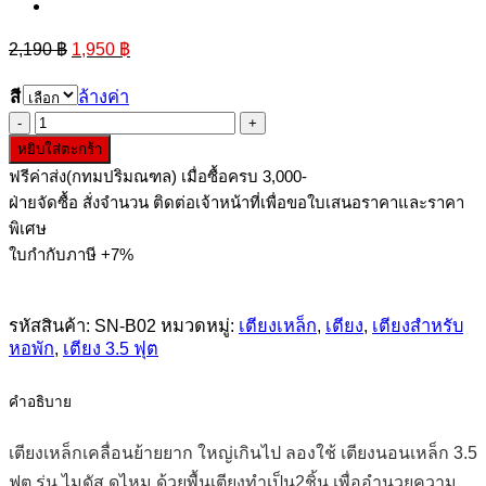
Original
Current
2,190
฿
1,950
฿
price
price
was:
is:
สี
ล้างค่า
2,190 ฿.
1,950 ฿.
จำนวน
หยิบใส่ตะกร้า
เตียง
ฟรีค่าส่ง(กทมปริมณฑล) เมื่อซื้อครบ 3,000-
นอน
ฝ่ายจัดซื้อ สั่งจำนวน ติดต่อเจ้าหน้าที่เพื่อขอใบเสนอราคาและราคา
เหล็ก
พิเศษ
3.5
ใบกำกับภาษี +7%
ฟุต
ไมดัส
ชิ้น
รหัสสินค้า:
SN-B02
หมวดหมู่:
เตียงเหล็ก
,
เตียง
,
เตียงสำหรับ
หอพัก
,
เตียง 3.5 ฟุต
คำอธิบาย
เตียงเหล็กเคลื่อนย้ายยาก ใหญ่เกินไป ลองใช้ เตียงนอนเหล็ก 3.5
ฟุต รุ่น ไมดัส ดูไหม ด้วยพื้นเตียงทำเป็น2ชิ้น เพื่ออำนวยความ