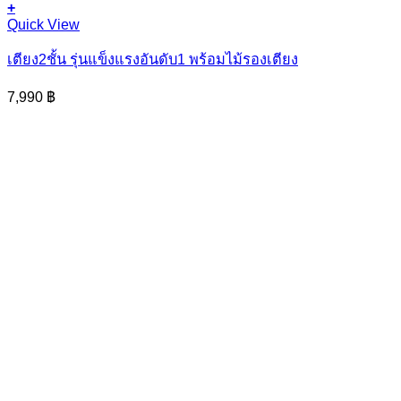
+
This
Quick View
product
has
เตียง2ชั้น รุ่นแข็งแรงอันดับ1 พร้อมไม้รองเตียง
multiple
variants.
7,990
฿
The
options
may
be
chosen
on
the
product
page