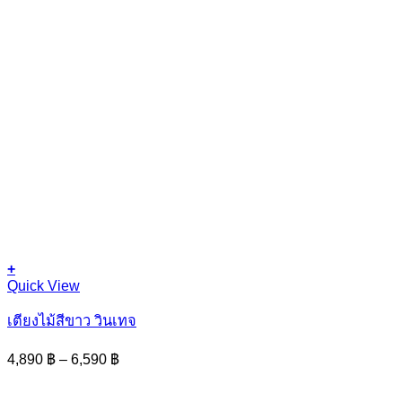
+
This
Quick View
product
has
เตียงไม้สีขาว วินเทจ
multiple
variants.
Price
4,890
฿
–
6,590
฿
The
range:
options
4,890 ฿