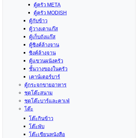
ตู้ครัว META
ตู้ครัว MODISH
ตู้กับข้าว
ตู้วางเตาแก๊ส
ตู้เก็บถังแก๊ส
ตู้ซิงค์ล้างจาน
ซิงค์ล้างจาน
ตู้แขวนผนังครัว
ชั้นวางของในครัว
เคาน์เตอร์บาร์
ตู้กระจกขายอาหาร
ชุดโต๊ะสนาม
ชุดโต๊ะบาร์และคาเฟ่
โต๊ะ
โต๊ะกินข้าว
โต๊ะพับ
โต๊ะเขียนหนังสือ