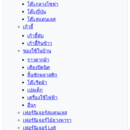
โต๊ะกลางโซฟา
โต๊ะญี่ปุ่น
โต๊ะสแตนเลส
เก้าอี้
เก้าอี้พับ
เก้าอี้กินข้าว
ของใช้ในบ้าน
ราวตากผ้า
เตียงปิคนิค
ลิ้นชักพลาสติก
โต๊ะรีดผ้า
เปลเด็ก
เครื่องใช้ไฟฟ้า
อื่นๆ
เฟอร์นิเจอร์สแตนเลส
เฟอร์นิเจอร์ไม้ยางพารา
เฟอร์นิเจอร์ Loft