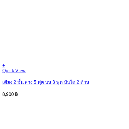
+
This
Quick View
product
has
เตียง 2 ชั้น ล่าง 5 ฟุต บน 3 ฟุต บันได 2 ด้าน
multiple
variants.
8,900
฿
The
options
may
be
chosen
on