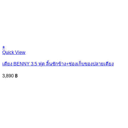
+
This
Quick View
product
has
เตียง BENNY 3.5 ฟุต ลิ้นชักข้าง+ช่องเก็บของปลายเตียง
multiple
variants.
3,890
฿
The
options
may
be
chosen
on
the
product
page