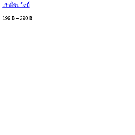
has
เก้าอี้พับ โดบี้
multiple
variants.
Price
199
฿
–
290
฿
The
range:
options
199 ฿
may
through
be
290 ฿
chosen
on
the
product
page