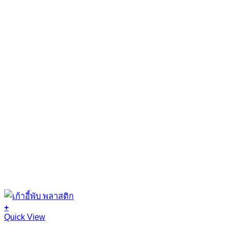
+
This
Quick View
product