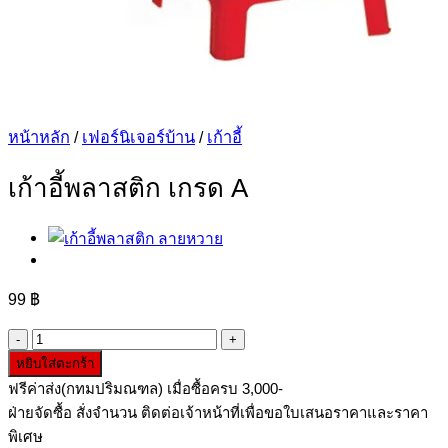
หน้าหลัก
/
เฟอร์นิเจอร์บ้าน
/
เก้าอี้
เก้าอี้พลาสติก เกรด A
99
฿
จำนวน
หยิบใส่ตะกร้า
เก้าอี้
ฟรีค่าส่ง(กทมปริมณฑล) เมื่อซื้อครบ 3,000-
พลาสติก
ฝ่ายจัดซื้อ สั่งจำนวน ติดต่อเจ้าหน้าที่เพื่อขอใบเสนอราคาและราคา
เกรด
พิเศษ
A