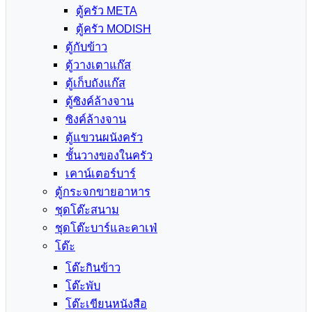
ตู้ครัว META
ตู้ครัว MODISH
ตู้กับข้าว
ตู้วางเตาแก๊ส
ตู้เก็บถังแก๊ส
ตู้ซิงค์ล้างจาน
ซิงค์ล้างจาน
ตู้แขวนผนังครัว
ชั้นวางของในครัว
เคาน์เตอร์บาร์
ตู้กระจกขายอาหาร
ชุดโต๊ะสนาม
ชุดโต๊ะบาร์และคาเฟ่
โต๊ะ
โต๊ะกินข้าว
โต๊ะพับ
โต๊ะเขียนหนังสือ