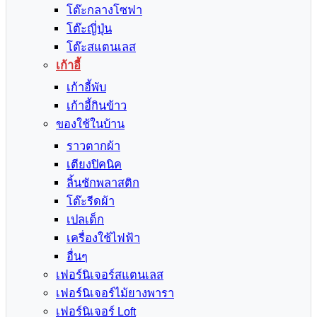
โต๊ะกลางโซฟา
โต๊ะญี่ปุ่น
โต๊ะสแตนเลส
เก้าอี้
เก้าอี้พับ
เก้าอี้กินข้าว
ของใช้ในบ้าน
ราวตากผ้า
เตียงปิคนิค
ลิ้นชักพลาสติก
โต๊ะรีดผ้า
เปลเด็ก
เครื่องใช้ไฟฟ้า
อื่นๆ
เฟอร์นิเจอร์สแตนเลส
เฟอร์นิเจอร์ไม้ยางพารา
เฟอร์นิเจอร์ Loft