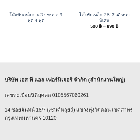
โต๊ะพับเหล็กขาสวิง ขนาด 3
โต๊ะพับเหล็ก 2.5′ 3′ 4′ หนา
ฟุต 4 ฟุต
พิเศษ
Price
590
฿
–
890
฿
range:
590 ฿
through
890 ฿
บริษัท เอส ที แอล เฟอร์นิเจอร์ จำกัด (สำนักงานใหญ่)
เลขทะเบียนนิติบุคคล 0105567060261
14 ซอยจันทน์ 18/7 (เซนต์หลุยส์) แขวงทุ่งวัดดอน เขตสาทร
กรุงเทพมหานคร 10120