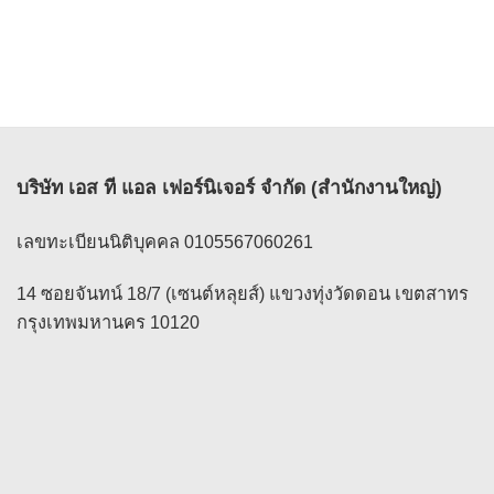
4,890 ฿
was:
is:
through
2,190 ฿.
1,950 ฿.
5,490 ฿
บริษัท เอส ที แอล เฟอร์นิเจอร์ จำกัด (สำนักงานใหญ่)
เลขทะเบียนนิติบุคคล 0105567060261
14 ซอยจันทน์ 18/7 (เซนต์หลุยส์) แขวงทุ่งวัดดอน เขตสาทร
กรุงเทพมหานคร 10120