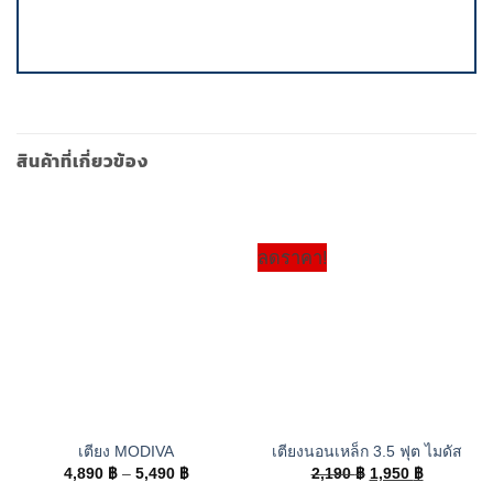
สินค้าที่เกี่ยวข้อง
ลดราคา!
เตียง MODIVA
เตียงนอนเหล็ก 3.5 ฟุต ไมดัส
Price
Original
Current
4,890
฿
–
5,490
฿
2,190
฿
1,950
฿
range:
price
price