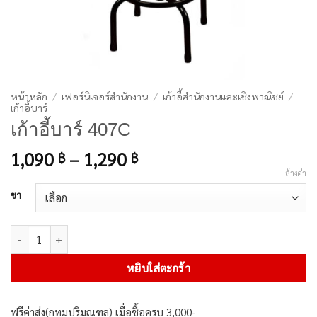
หน้าหลัก
/
เฟอร์นิเจอร์สำนักงาน
/
เก้าอี้สำนักงานและเชิงพาณิชย์
/
เก้าอี้บาร์
เก้าอี้บาร์ 407C
Price
1,090
–
1,290
฿
฿
range:
ล้างค่า
1,090 ฿
ขา
through
1,290 ฿
จำนวน เก้าอี้บาร์ 407C ชิ้น
หยิบใส่ตะกร้า
ฟรีค่าส่ง(กทมปริมณฑล) เมื่อซื้อครบ 3,000-