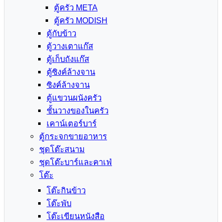
ตู้ครัว META
ตู้ครัว MODISH
ตู้กับข้าว
ตู้วางเตาแก๊ส
ตู้เก็บถังแก๊ส
ตู้ซิงค์ล้างจาน
ซิงค์ล้างจาน
ตู้แขวนผนังครัว
ชั้นวางของในครัว
เคาน์เตอร์บาร์
ตู้กระจกขายอาหาร
ชุดโต๊ะสนาม
ชุดโต๊ะบาร์และคาเฟ่
โต๊ะ
โต๊ะกินข้าว
โต๊ะพับ
โต๊ะเขียนหนังสือ