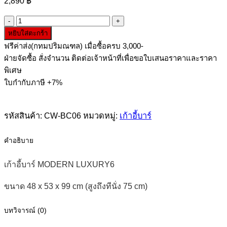
2,890
฿
จำนวน
หยิบใส่ตะกร้า
เก้าอี้
ฟรีค่าส่ง(กทมปริมณฑล) เมื่อซื้อครบ 3,000-
บาร์
ฝ่ายจัดซื้อ สั่งจำนวน ติดต่อเจ้าหน้าที่เพื่อขอใบเสนอราคาและราคา
MODERN
LUXURY6
พิเศษ
ชิ้น
ใบกำกับภาษี +7%
รหัสสินค้า:
CW-BC06
หมวดหมู่:
เก้าอี้บาร์
คำอธิบาย
เก้าอี้บาร์ MODERN LUXURY6
ขนาด 48 x 53 x 99 cm (สูงถึงทีนั่ง 75 cm)
บทวิจารณ์ (0)