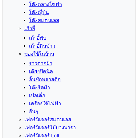
โต๊ะกลางโซฟา
โต๊ะญี่ปุ่น
โต๊ะสแตนเลส
เก้าอี้
เก้าอี้พับ
เก้าอี้กินข้าว
ของใช้ในบ้าน
ราวตากผ้า
เตียงปิคนิค
ลิ้นชักพลาสติก
โต๊ะรีดผ้า
เปลเด็ก
เครื่องใช้ไฟฟ้า
อื่นๆ
เฟอร์นิเจอร์สแตนเลส
เฟอร์นิเจอร์ไม้ยางพารา
เฟอร์นิเจอร์ Loft