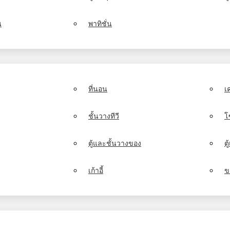
น
พาทิชั่น
ที่นอน
เ
ชั้นวางทีวี
โ
ตู้และชั้นวางของ
ต
เก้าอี้
ข