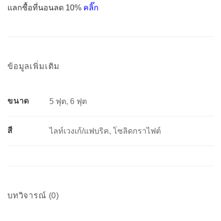
แลกซื้อที่นอนลด 10%
คลิ๊ก
ข้อมูลเพิ่มเติม
ขนาด
5 ฟุต, 6 ฟุต
สี
ไลท์เวงเก้/แฟบริค, โซลิดกราไฟต์
บทวิจารณ์ (0)