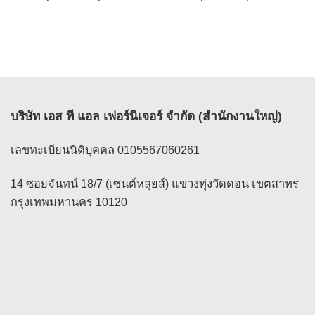
range:
range:
13,500 ฿
8,690 ฿
through
through
14,500 ฿
9,190 ฿
บริษัท เอส ที แอล เฟอร์นิเจอร์ จำกัด (สำนักงานใหญ่)
เลขทะเบียนนิติบุคคล 0105567060261
14 ซอยจันทน์ 18/7 (เซนต์หลุยส์) แขวงทุ่งวัดดอน เขตสาทร
กรุงเทพมหานคร 10120