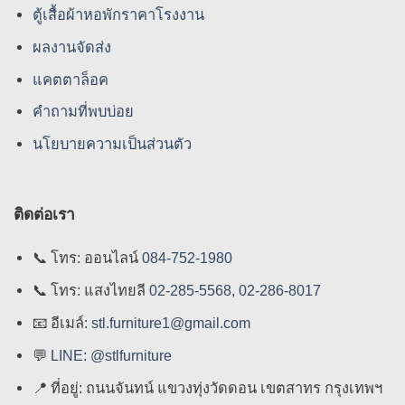
ตู้เสื้อผ้าหอพักราคาโรงงาน
ผลงานจัดส่ง
แคตตาล็อค
คําถามที่พบบ่อย
นโยบายความเป็นส่วนตัว
ติดต่อเรา
📞
โทร: ออนไลน์
084-752-1980
📞
โทร: แสงไทยลี
02-285-5568
,
02-286-8017
📧
อีเมล์:
stl.furniture1@gmail.com
💬
LINE: @stlfurniture
📍
ที่อยู่: ถนนจันทน์ แขวงทุ่งวัดดอน เขตสาทร กรุงเทพฯ