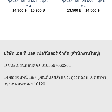
ชุดห้องนอน STARK 5 ฟุต 6
ชุดห้องนอน SNOWY 5 ฟุต 6
ฟุต
ฟุต
Price
Price
14,900
฿
–
15,900
฿
13,500
฿
–
14,500
฿
range:
range:
14,900 ฿
13,500 
through
through
15,900 ฿
14,500 
บริษัท เอส ที แอล เฟอร์นิเจอร์ จำกัด (สำนักงานใหญ่)
เลขทะเบียนนิติบุคคล 0105567060261
14 ซอยจันทน์ 18/7 (เซนต์หลุยส์) แขวงทุ่งวัดดอน เขตสาทร
กรุงเทพมหานคร 10120