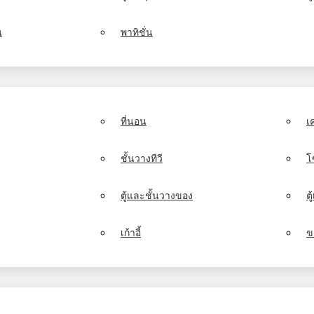
น
พาทิชั่น
ที่นอน
เ
ชั้นวางทีวี
โ
ตู้และชั้นวางของ
ต
เก้าอี้
ข