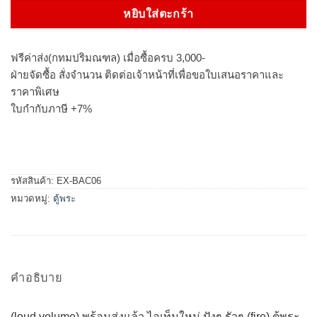
หยิบใส่ตะกร้า
ฟรีค่าส่ง(กทมปริมณฑล) เมื่อซื้อครบ 3,000-
ฝ่ายจัดซื้อ สั่งจำนวน ติดต่อเจ้าหน้าที่เพื่อขอใบเสนอราคาและ
ราคาพิเศษ
ใบกำกับภาษี +7%
รหัสสินค้า:
EX-BAC06
หมวดหมู่:
ตู้พระ
คำอธิบาย
(loud volume) พร้อมส่งแล้ว ไอเท็มใหม่ ปังๆ รัวๆ (fire) ตู้พระ