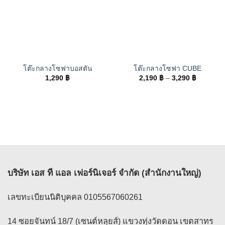
โต๊ะกลางโซฟาบอสตัน
โต๊ะกลางโซฟา CUBE
Price
1,290
฿
2,190
฿
–
3,290
฿
range:
2,190 ฿
through
3,290 ฿
บริษัท เอส ที แอล เฟอร์นิเจอร์ จำกัด (สำนักงานใหญ่)
เลขทะเบียนนิติบุคคล 0105567060261
14 ซอยจันทน์ 18/7 (เซนต์หลุยส์) แขวงทุ่งวัดดอน เขตสาทร