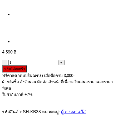
4,590
฿
จำนวน
หยิบใส่ตะกร้า
ตู้
ฟรีค่าส่ง(กทมปริมณฑล) เมื่อซื้อครบ 3,000-
เคาน์เตอร์
ฝ่ายจัดซื้อ สั่งจำนวน ติดต่อเจ้าหน้าที่เพื่อขอใบเสนอราคาและราคา
ครัว
พิเศษ
150
cm
ใบกำกับภาษี +7%
สูง
บาน
รหัสสินค้า:
SH-KB38
หมวดหมู่:
ตู้วางเตาแก๊ส
เลื่อน