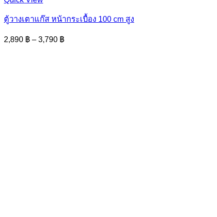
product
has
ตู้วางเตาแก๊ส หน้ากระเบื้อง 100 cm สูง
multiple
variants.
Price
2,890
฿
–
3,790
฿
The
range:
options
2,890 ฿
may
through
be
3,790 ฿
chosen
on
the
product
page