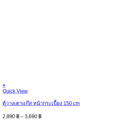
+
This
Quick View
product
has
ตู้วางเตาแก๊ส หน้ากระเบื้อง 150 cm
multiple
variants.
Price
2,890
฿
–
3,690
฿
The
range:
options
2,890 ฿
may
through
be