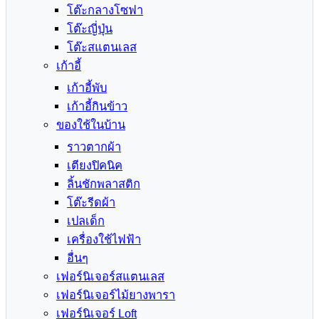
โต๊ะกลางโซฟา
โต๊ะญี่ปุ่น
โต๊ะสแตนเลส
เก้าอี้
เก้าอี้พับ
เก้าอี้กินข้าว
ของใช้ในบ้าน
ราวตากผ้า
เตียงปิคนิค
ลิ้นชักพลาสติก
โต๊ะรีดผ้า
เปลเด็ก
เครื่องใช้ไฟฟ้า
อื่นๆ
เฟอร์นิเจอร์สแตนเลส
เฟอร์นิเจอร์ไม้ยางพารา
เฟอร์นิเจอร์ Loft