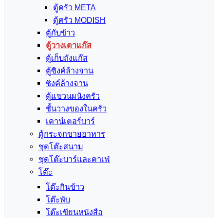
ตู้ครัว META
ตู้ครัว MODISH
ตู้กับข้าว
ตู้วางเตาแก๊ส
ตู้เก็บถังแก๊ส
ตู้ซิงค์ล้างจาน
ซิงค์ล้างจาน
ตู้แขวนผนังครัว
ชั้นวางของในครัว
เคาน์เตอร์บาร์
ตู้กระจกขายอาหาร
ชุดโต๊ะสนาม
ชุดโต๊ะบาร์และคาเฟ่
โต๊ะ
โต๊ะกินข้าว
โต๊ะพับ
โต๊ะเขียนหนังสือ