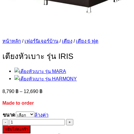
หน้าหลัก
/
เฟอร์นิเจอร์บ้าน
/
เตียง
/
เตียง 6 ฟุต
เตียงหัวเบาะ รุ่น IRIS
Price
8,790
฿
–
12,690
฿
range:
8,790 ฿
Made to order
through
ขนาด
ล้างค่า
12,690 ฿
จำนวน
หยิบใส่ตะกร้า
เตียง