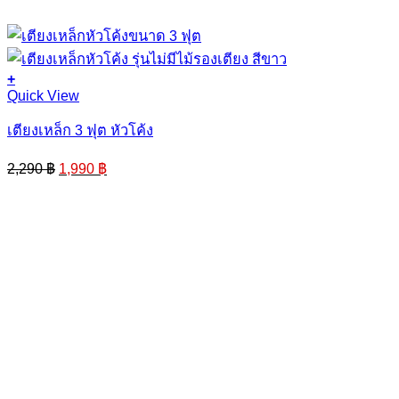
+
This
Quick View
product
has
เตียงเหล็ก 3 ฟุต หัวโค้ง
multiple
variants.
Original
Current
2,290
฿
1,990
฿
The
price
price
options
was:
is:
may
2,290 ฿.
1,990 ฿.
be
chosen
on
the
product
page