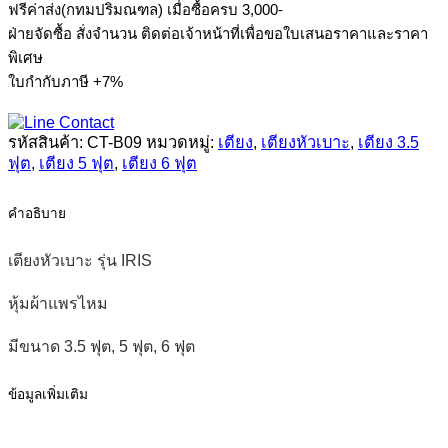
ฟรีค่าส่ง(กทมปริมณฑล) เมื่อซื้อครบ 3,000-
หัว
ฝ่ายจัดซื้อ สั่งจำนวน ติดต่อเจ้าหน้าที่เพื่อขอใบเสนอราคาและราคา
เบาะ
พิเศษ
รุ่น
ใบกำกับภาษี +7%
IRIS
ชิ้น
รหัสสินค้า:
CT-B09
หมวดหมู่:
เตียง
,
เตียงหัวเบาะ
,
เตียง 3.5
ฟุต
,
เตียง 5 ฟุต
,
เตียง 6 ฟุต
คำอธิบาย
เตียงหัวเบาะ รุ่น IRIS
หุ้มผ้าแพรไหม
มีขนาด 3.5 ฟุต, 5 ฟุต, 6 ฟุต
ข้อมูลเพิ่มเติม