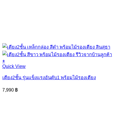
+
This
Quick View
product
has
เตียง2ชั้น รุ่นแข็งแรงอันดับ1 พร้อมไม้รองเตียง
multiple
variants.
7,990
฿
The
options
may
be
chosen
on
the