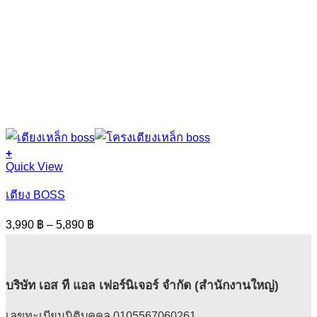
+
This
Quick View
product
has
เตียง BOSS
multiple
variants.
Price
3,990
฿
–
5,890
฿
The
range:
options
3,990 ฿
may
through
be
5,890 ฿
บริษัท เอส ที แอล เฟอร์นิเจอร์ จำกัด (สำนักงานใหญ่)
chosen
on
the
เลขทะเบียนนิติบุคคล 0105567060261