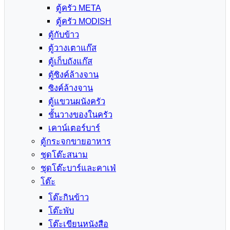
ตู้ครัว META
ตู้ครัว MODISH
ตู้กับข้าว
ตู้วางเตาแก๊ส
ตู้เก็บถังแก๊ส
ตู้ซิงค์ล้างจาน
ซิงค์ล้างจาน
ตู้แขวนผนังครัว
ชั้นวางของในครัว
เคาน์เตอร์บาร์
ตู้กระจกขายอาหาร
ชุดโต๊ะสนาม
ชุดโต๊ะบาร์และคาเฟ่
โต๊ะ
โต๊ะกินข้าว
โต๊ะพับ
โต๊ะเขียนหนังสือ