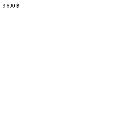
variants.
3,690
฿
The
options
may
be
chosen
on
the
product
page