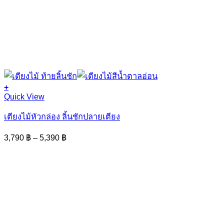
+
This
Quick View
product
has
เตียงไม้หัวกล่อง ลิ้นชักปลายเตียง
multiple
variants.
Price
3,790
฿
–
5,390
฿
The
range:
options
3,790 ฿
may
through
be
5,390 ฿
chosen
on
the
product
page