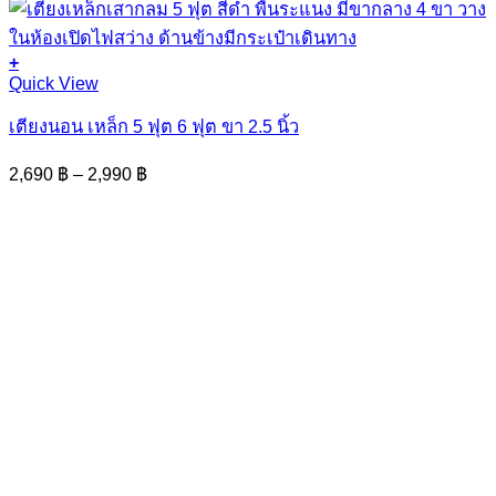
+
This
Quick View
product
has
เตียงนอน เหล็ก 5 ฟุต 6 ฟุต ขา 2.5 นิ้ว
multiple
variants.
Price
2,690
฿
–
2,990
฿
The
range:
options
2,690 ฿
may
through
be
2,990 ฿
chosen
on
the
product
page