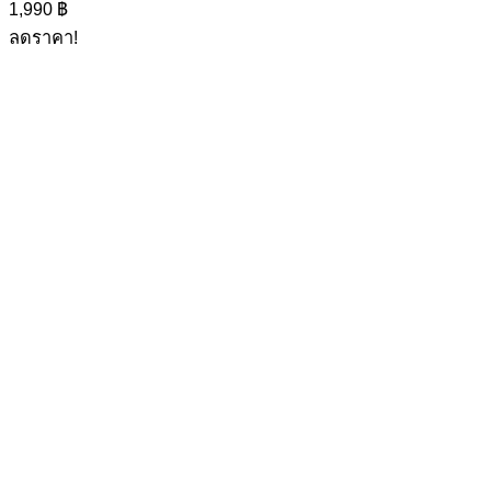
variants.
1,990
฿
The
ลดราคา!
options
may
be
chosen
on
the
product
page