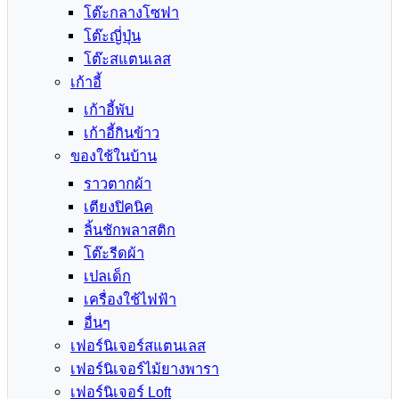
โต๊ะกลางโซฟา
โต๊ะญี่ปุ่น
โต๊ะสแตนเลส
เก้าอี้
เก้าอี้พับ
เก้าอี้กินข้าว
ของใช้ในบ้าน
ราวตากผ้า
เตียงปิคนิค
ลิ้นชักพลาสติก
โต๊ะรีดผ้า
เปลเด็ก
เครื่องใช้ไฟฟ้า
อื่นๆ
เฟอร์นิเจอร์สแตนเลส
เฟอร์นิเจอร์ไม้ยางพารา
เฟอร์นิเจอร์ Loft