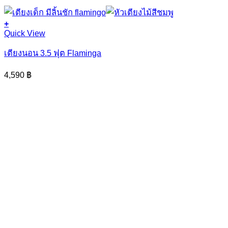
+
This
Quick View
product
has
เตียงนอน 3.5 ฟุต Flaminga
multiple
variants.
4,590
฿
The
options
may
be
chosen
on
the
product
page