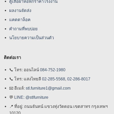
ตู้เสื้อผ้าหอพักราคาโรงงาน
ผลงานจัดส่ง
แคตตาล็อค
คําถามที่พบบ่อย
นโยบายความเป็นส่วนตัว
ติดต่อเรา
📞
โทร: ออนไลน์
084-752-1980
📞
โทร: แสงไทยลี
02-285-5568
,
02-286-8017
📧
อีเมล์:
stl.furniture1@gmail.com
💬
LINE: @stlfurniture
📍
ที่อยู่: ถนนจันทน์ แขวงทุ่งวัดดอน เขตสาทร กรุงเทพฯ
10120