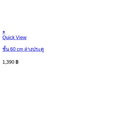
+
This
Quick View
product
has
ชั้น 60 cm ล่างประตู
multiple
variants.
1,390
฿
The
options
may
be
chosen
on
the
product
page