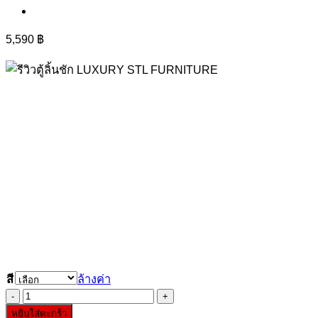
5,590
฿
สี
ล้างค่า
จำนวน
หยิบใส่ตะกร้า
ตู้