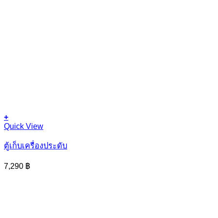
+
This
Quick View
product
has
ตู้เก็บเครื่องประดับ
multiple
variants.
7,290
฿
The
options
may
be
chosen