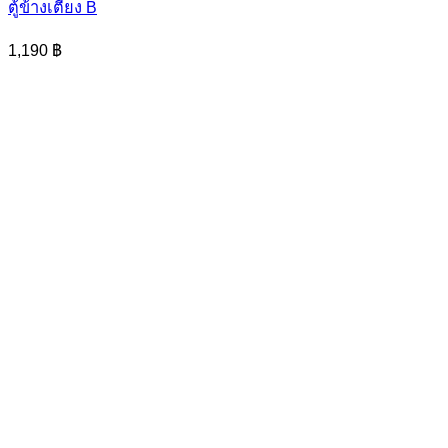
has
ตู้ข้างเตียง B
multiple
variants.
1,190
฿
The
options
may
be
chosen
on
the
product
page