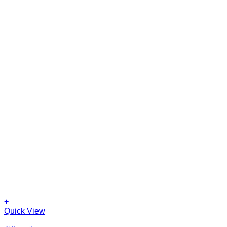
+
This
Quick View
product