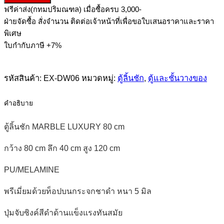
ฟรีค่าส่ง(กทมปริมณฑล) เมื่อซื้อครบ 3,000-
ลิ้น
ฝ่ายจัดซื้อ สั่งจำนวน ติดต่อเจ้าหน้าที่เพื่อขอใบเสนอราคาและราคา
ชัก
พิเศษ
MARBLE
LUXURY
ใบกำกับภาษี +7%
80
cm
ชิ้น
รหัสสินค้า:
EX-DW06
หมวดหมู่:
ตู้ลิ้นชัก
,
ตู้และชั้นวางของ
คำอธิบาย
ตู้ลิ้นชัก MARBLE LUXURY 80 cm
กว้าง 80 cm ลึก 40 cm สูง 120 cm
PU/MELAMINE
พรีเมี่ยมด้วยท็อปบนกระจกชาดำ หนา 5 มิล
ปุ่มจับซิงค์สีดำด้านแข็งแรงทันสมัย