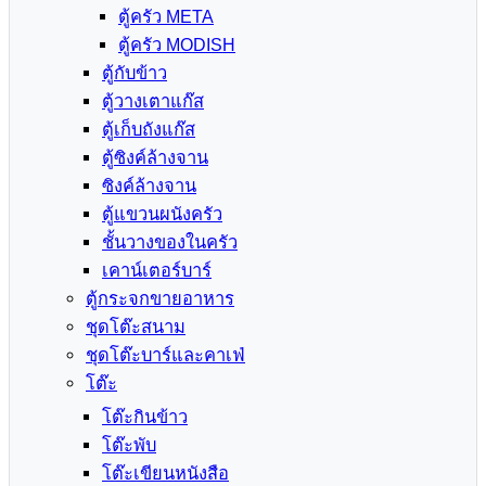
ตู้ครัว META
ตู้ครัว MODISH
ตู้กับข้าว
ตู้วางเตาแก๊ส
ตู้เก็บถังแก๊ส
ตู้ซิงค์ล้างจาน
ซิงค์ล้างจาน
ตู้แขวนผนังครัว
ชั้นวางของในครัว
เคาน์เตอร์บาร์
ตู้กระจกขายอาหาร
ชุดโต๊ะสนาม
ชุดโต๊ะบาร์และคาเฟ่
โต๊ะ
โต๊ะกินข้าว
โต๊ะพับ
โต๊ะเขียนหนังสือ