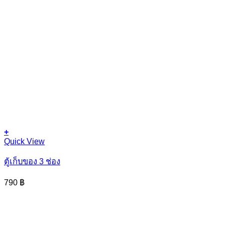
+
This
Quick View
product
has
ตู้เก็บของ 3 ช่อง
multiple
variants.
790
฿
The
options
may
be