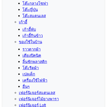
โต๊ะกลางโซฟา
โต๊ะญี่ปุ่น
โต๊ะสแตนเลส
เก้าอี้
เก้าอี้พับ
เก้าอี้กินข้าว
ของใช้ในบ้าน
ราวตากผ้า
เตียงปิคนิค
ลิ้นชักพลาสติก
โต๊ะรีดผ้า
เปลเด็ก
เครื่องใช้ไฟฟ้า
อื่นๆ
เฟอร์นิเจอร์สแตนเลส
เฟอร์นิเจอร์ไม้ยางพารา
เฟอร์นิเจอร์ Loft