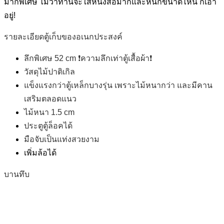
มากพิเศษ ไม่ว่าท่านจะใส่หนังสือมากและหนักขนาดไหน ก็เอา
อยู่!
รายละเอียดตู้เก็บของอเนกประสงค์
️ลึกพิเศษ 52 cm ❗️ความลึกเท่าตู้เสื้อผ้า❗️
วัสดุไม้ปาติเกิล
️แข็งแรงกว่าตู้เหล็กบางรุ่น เพราะไม้หนากว่า และมีคาน
เสริมตลอดแนว
️ไม้หนา 1.5 cm
ประตูตู้ล็อคได้
มือจับเป็นแท่งสวยงาม
เพิ่มล้อได้
บานทึบ