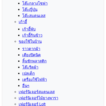
โต๊ะกลางโซฟา
โต๊ะญี่ปุ่น
โต๊ะสแตนเลส
เก้าอี้
เก้าอี้พับ
เก้าอี้กินข้าว
ของใช้ในบ้าน
ราวตากผ้า
เตียงปิคนิค
ลิ้นชักพลาสติก
โต๊ะรีดผ้า
เปลเด็ก
เครื่องใช้ไฟฟ้า
อื่นๆ
เฟอร์นิเจอร์สแตนเลส
เฟอร์นิเจอร์ไม้ยางพารา
เฟอร์นิเจอร์ Loft