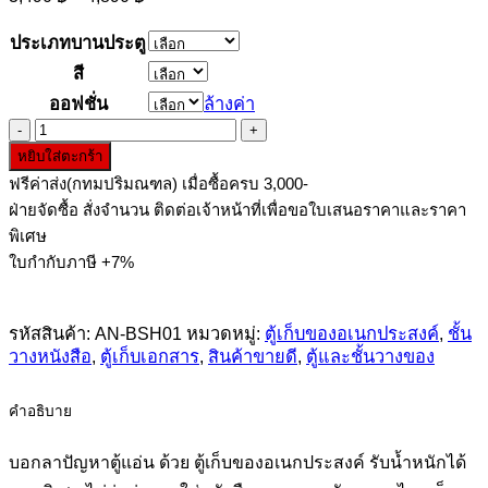
range:
3,490 ฿
ประเภทบานประตู
through
สี
4,890 ฿
ออฟชั่น
ล้างค่า
จำนวน
หยิบใส่ตะกร้า
ตู้
ฟรีค่าส่ง(กทมปริมณฑล) เมื่อซื้อครบ 3,000-
เก็บ
ฝ่ายจัดซื้อ สั่งจำนวน ติดต่อเจ้าหน้าที่เพื่อขอใบเสนอราคาและราคา
ของ
พิเศษ
อเนกประสงค์
ใบกำกับภาษี +7%
80
cm
รับ
รหัสสินค้า:
AN-BSH01
หมวดหมู่:
ตู้เก็บของอเนกประสงค์
,
ชั้น
น้ำ
วางหนังสือ
,
ตู้เก็บเอกสาร
,
สินค้าขายดี
,
ตู้และชั้นวางของ
หนัก
ได้
คำอธิบาย
มาก
พิเศษ
บอกลาปัญหาตู้แอ่น ด้วย ตู้เก็บของอเนกประสงค์ รับน้ำหนักได้
ชิ้น