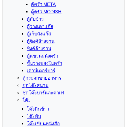
ตู้ครัว META
ตู้ครัว MODISH
ตู้กับข้าว
ตู้วางเตาแก๊ส
ตู้เก็บถังแก๊ส
ตู้ซิงค์ล้างจาน
ซิงค์ล้างจาน
ตู้แขวนผนังครัว
ชั้นวางของในครัว
เคาน์เตอร์บาร์
ตู้กระจกขายอาหาร
ชุดโต๊ะสนาม
ชุดโต๊ะบาร์และคาเฟ่
โต๊ะ
โต๊ะกินข้าว
โต๊ะพับ
โต๊ะเขียนหนังสือ