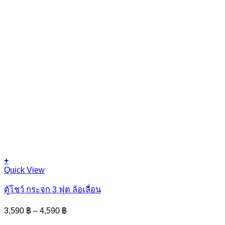
+
This
Quick View
product
has
ตู้โชว์ กระจก 3 ฟุต ล้อเลื่อน
multiple
variants.
Price
3,590
฿
–
4,590
฿
The
range: