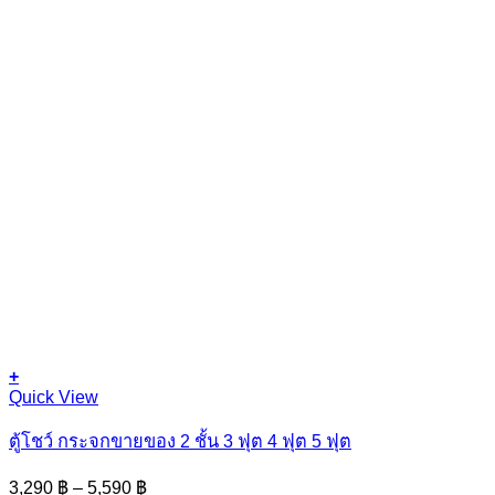
+
This
Quick View
product
has
ตู้โชว์ กระจกขายของ 2 ชั้น 3 ฟุต 4 ฟุต 5 ฟุต
multiple
variants.
Price
3,290
฿
–
5,590
฿