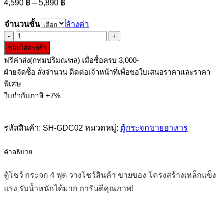
Price
4,590
฿
–
5,890
฿
range:
4,590 ฿
จำนวนชั้น
ล้างค่า
through
จำนวน
5,890 ฿
หยิบใส่ตะกร้า
ตู้
ฟรีค่าส่ง(กทมปริมณฑล) เมื่อซื้อครบ 3,000-
โชว์
ฝ่ายจัดซื้อ สั่งจำนวน ติดต่อเจ้าหน้าที่เพื่อขอใบเสนอราคาและราคา
กระจก
พิเศษ
4
ใบกำกับภาษี +7%
ฟุต
ล้อ
เลื่อน
รหัสสินค้า:
SH-GDC02
หมวดหมู่:
ตู้กระจกขายอาหาร
ชิ้น
คำอธิบาย
ตู้โชว์ กระจก 4 ฟุต วางโชว์สินค้า ขายของ โครงสร้างเหล็กแข็ง
แรง รับน้ำหนักได้มาก การันตีคุณภาพ!