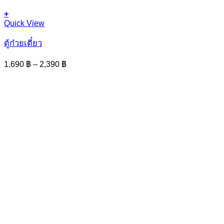
+
This
Quick View
product
has
ตู้ก๋วยเตี๋ยว
multiple
variants.
Price
1,690
฿
–
2,390
฿
The
range:
options
1,690 ฿
may
through
be
2,390 ฿
chosen
on
the
product
page