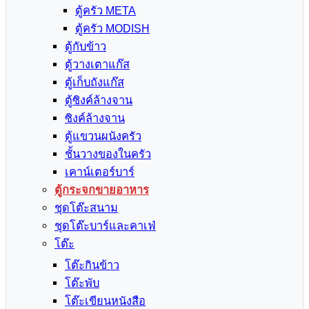
ตู้ครัว META
ตู้ครัว MODISH
ตู้กับข้าว
ตู้วางเตาแก๊ส
ตู้เก็บถังแก๊ส
ตู้ซิงค์ล้างจาน
ซิงค์ล้างจาน
ตู้แขวนผนังครัว
ชั้นวางของในครัว
เคาน์เตอร์บาร์
ตู้กระจกขายอาหาร
ชุดโต๊ะสนาม
ชุดโต๊ะบาร์และคาเฟ่
โต๊ะ
โต๊ะกินข้าว
โต๊ะพับ
โต๊ะเขียนหนังสือ