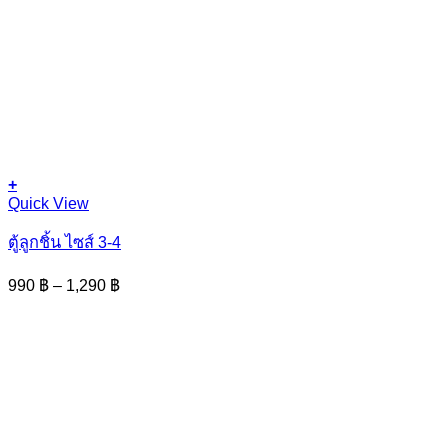
+
This
Quick View
product
has
ตู้ลูกชิ้น ไซส์ 3-4
multiple
variants.
Price
990
฿
–
1,290
฿
The
range:
options
990 ฿
may
through
be
1,290 ฿
chosen
on
the
product