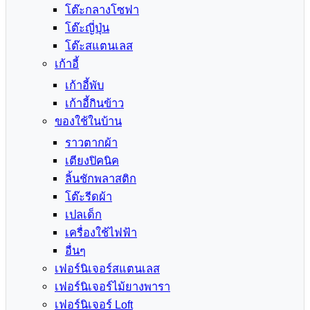
โต๊ะกลางโซฟา
โต๊ะญี่ปุ่น
โต๊ะสแตนเลส
เก้าอี้
เก้าอี้พับ
เก้าอี้กินข้าว
ของใช้ในบ้าน
ราวตากผ้า
เตียงปิคนิค
ลิ้นชักพลาสติก
โต๊ะรีดผ้า
เปลเด็ก
เครื่องใช้ไฟฟ้า
อื่นๆ
เฟอร์นิเจอร์สแตนเลส
เฟอร์นิเจอร์ไม้ยางพารา
เฟอร์นิเจอร์ Loft