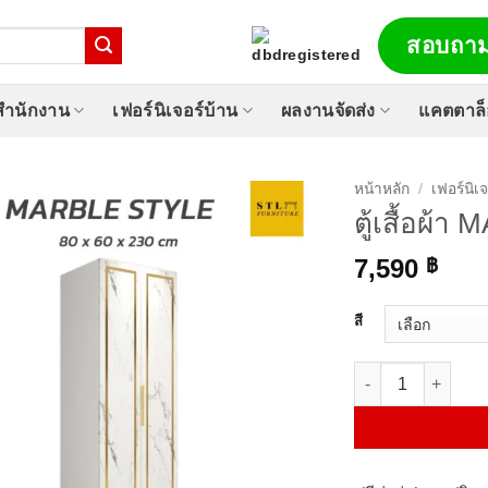
สอบถาม
์สำนักงาน
เฟอร์นิเจอร์บ้าน
ผลงานจัดส่ง
แคตตาล
หน้าหลัก
/
เฟอร์นิเ
ตู้เสื้อผ้
7,590
฿
สี
จำนวน ตู้เสื้อผ้า