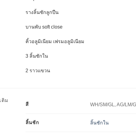
รางลิ้นชักลูกปืน
บานพับ soft close
คิ้วอลูมิเนียม เฟรมอลูมิเนียม
3 ลิ้นชักใน
2 ราวแขวน
เติม
สี
WH/SM/GL, AG/LM/G
ลิ้นชัก
ลิ้นชักใน