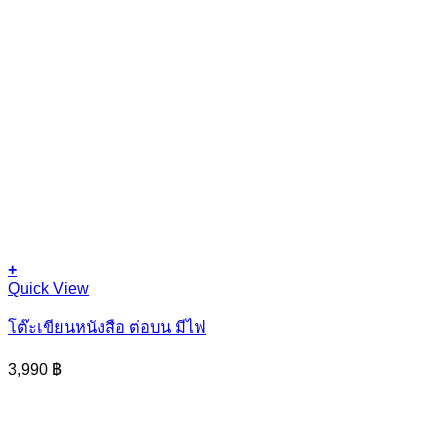
+
This
Quick View
product
has
โต๊ะเขียนหนังสือ ต่อบน มีไฟ
multiple
variants.
3,990
฿
The
options
may
be