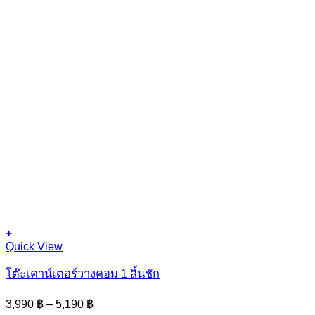
+
This
Quick View
product
has
โต๊ะเคาน์เตอร์วางคอม 1 ลิ้นชัก
multiple
variants.
Price
3,990
฿
–
5,190
฿
The
range: