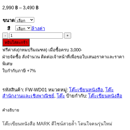
Price
2,990
฿
–
3,490
฿
range:
2,990 ฿
ขนาด
through
สี
ล้างค่า
3,490 ฿
จำนวน
หยิบใส่ตะกร้า
โต๊ะ
ฟรีค่าส่ง(กทมปริมณฑล) เมื่อซื้อครบ 3,000-
เขียน
ฝ่ายจัดซื้อ สั่งจำนวน ติดต่อเจ้าหน้าที่เพื่อขอใบเสนอราคาและราคา
หนังสือ
พิเศษ
MARK
ใบกำกับภาษี +7%
ชิ้น
รหัสสินค้า:
FW-WD01
หมวดหมู่:
โต๊ะเขียนหนังสือ
,
โต๊ะ
สำนักงานและเชิงพาณิชย์
,
โต๊ะ
ป้ายกำกับ:
โต๊ะเขียนหนังสือ
คำอธิบาย
โต๊ะเขียนหนังสือ MARK ดีไซน์สวยล้ำ โดนใจคนรุ่นใหม่