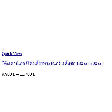
+
This
Quick View
product
has
โต๊ะเคาน์เตอร์โค้งเสี้ยวพระจันทร์ 3 ลิ้นชัก 180 cm 200 cm
multiple
variants.
Price
9,900
฿
–
11,700
฿
The
range:
options
9,900 ฿
may
through
be
11,700 ฿
chosen
on
the
product