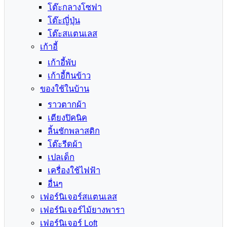
โต๊ะกลางโซฟา
โต๊ะญี่ปุ่น
โต๊ะสแตนเลส
เก้าอี้
เก้าอี้พับ
เก้าอี้กินข้าว
ของใช้ในบ้าน
ราวตากผ้า
เตียงปิคนิค
ลิ้นชักพลาสติก
โต๊ะรีดผ้า
เปลเด็ก
เครื่องใช้ไฟฟ้า
อื่นๆ
เฟอร์นิเจอร์สแตนเลส
เฟอร์นิเจอร์ไม้ยางพารา
เฟอร์นิเจอร์ Loft