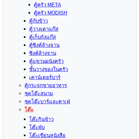
ตู้ครัว META
ตู้ครัว MODISH
ตู้กับข้าว
ตู้วางเตาแก๊ส
ตู้เก็บถังแก๊ส
ตู้ซิงค์ล้างจาน
ซิงค์ล้างจาน
ตู้แขวนผนังครัว
ชั้นวางของในครัว
เคาน์เตอร์บาร์
ตู้กระจกขายอาหาร
ชุดโต๊ะสนาม
ชุดโต๊ะบาร์และคาเฟ่
โต๊ะ
โต๊ะกินข้าว
โต๊ะพับ
โต๊ะเขียนหนังสือ