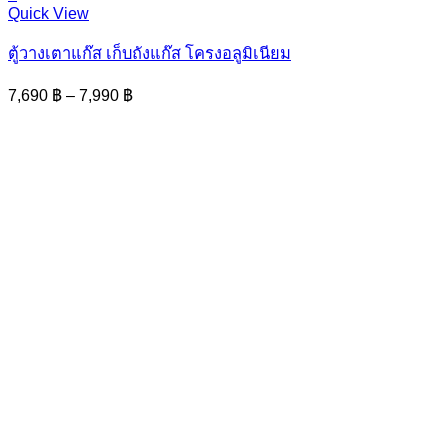
This
Quick View
product
has
ตู้วางเตาแก๊ส เก็บถังแก๊ส โครงอลูมิเนียม
multiple
variants.
Price
7,690
฿
–
7,990
฿
The
range:
options
7,690 ฿
may
through
be
7,990 ฿
chosen
on
the
product
page