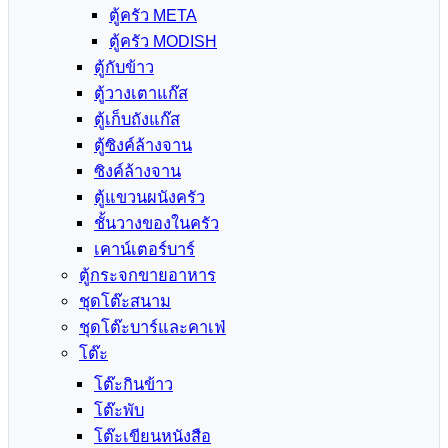
ตู้ครัว META
ตู้ครัว MODISH
ตู้กับข้าว
ตู้วางเตาแก๊ส
ตู้เก็บถังแก๊ส
ตู้ซิงค์ล้างจาน
ซิงค์ล้างจาน
ตู้แขวนผนังครัว
ชั้นวางของในครัว
เคาน์เตอร์บาร์
ตู้กระจกขายอาหาร
ชุดโต๊ะสนาม
ชุดโต๊ะบาร์และคาเฟ่
โต๊ะ
โต๊ะกินข้าว
โต๊ะพับ
โต๊ะเขียนหนังสือ