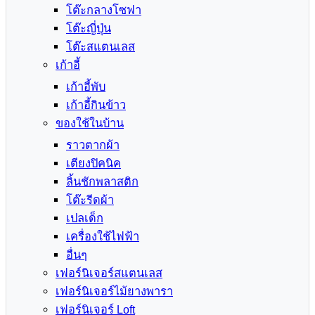
โต๊ะกลางโซฟา
โต๊ะญี่ปุ่น
โต๊ะสแตนเลส
เก้าอี้
เก้าอี้พับ
เก้าอี้กินข้าว
ของใช้ในบ้าน
ราวตากผ้า
เตียงปิคนิค
ลิ้นชักพลาสติก
โต๊ะรีดผ้า
เปลเด็ก
เครื่องใช้ไฟฟ้า
อื่นๆ
เฟอร์นิเจอร์สแตนเลส
เฟอร์นิเจอร์ไม้ยางพารา
เฟอร์นิเจอร์ Loft