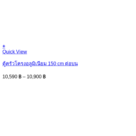
+
This
Quick View
product
has
ตู้ครัวโครงอลูมิเนียม 150 cm ต่อบน
multiple
variants.
Price
10,590
฿
–
10,900
฿
The
range:
options
10,590 ฿
may
through
be
10,900 ฿
chosen
on
the
product
page