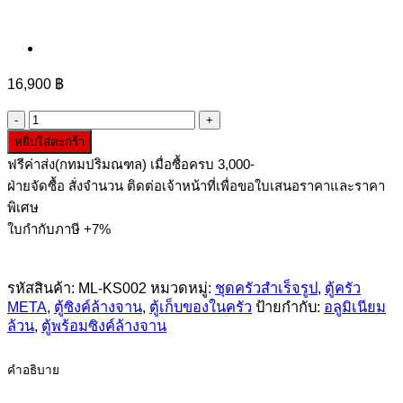
16,900
฿
จำนวน
หยิบใส่ตะกร้า
ตู้
ฟรีค่าส่ง(กทมปริมณฑล) เมื่อซื้อครบ 3,000-
ซิงค์
ฝ่ายจัดซื้อ สั่งจำนวน ติดต่อเจ้าหน้าที่เพื่อขอใบเสนอราคาและราคา
ล้าง
พิเศษ
จา
ใบกำกับภาษี +7%
นอ
ลู
มิ
รหัสสินค้า:
ML-KS002
หมวดหมู่:
ชุดครัวสำเร็จรูป
,
ตู้ครัว
META
,
ตู้ซิงค์ล้างจาน
,
ตู้เก็บของในครัว
ป้ายกำกับ:
อลูมิเนียม
เนียม
ล้วน
,
ตู้พร้อมซิงค์ล้างจาน
ล้วน
150
cm
คำอธิบาย
ชิ้น