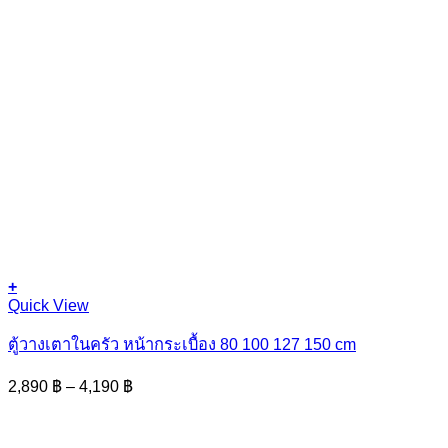
+
This
Quick View
product
has
ตู้วางเตาในครัว หน้ากระเบื้อง 80 100 127 150 cm
multiple
variants.
Price
2,890
฿
–
4,190
฿
The
range:
options
2,890 ฿
may
through