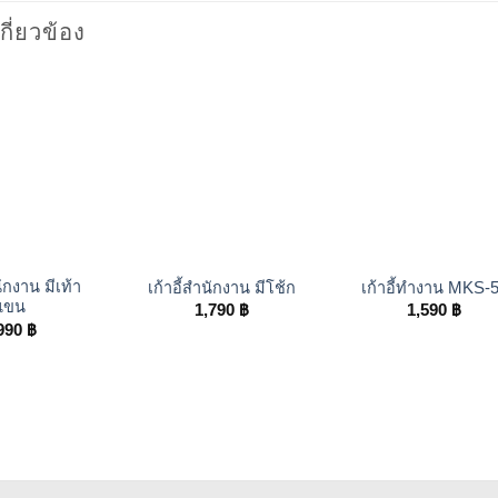
เกี่ยวข้อง
+
+
นักงาน มีเท้า
เก้าอี้สำนักงาน มีโช้ก
เก้าอี้ทำงาน MKS-
แขน
1,790
฿
1,590
฿
990
฿