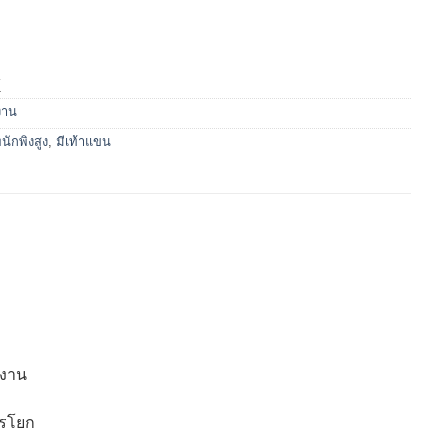
1
กงาน
นักพิงสูง
,
มีเท้าแขน
้งาน
ารโยก