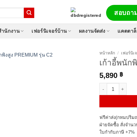
สอบถาม
์สำนักงาน
เฟอร์นิเจอร์บ้าน
ผลงานจัดส่ง
แคตตาล
หน้าหลัก
/
เฟอร์นิเ
เก้าอี้พนั
5,890
฿
จำนวน เก้าอี้พนักพ
ฟรีค่าส่ง(กทมปริมณ
ฝ่ายจัดซื้อ สั่งจำ
ใบกำกับภาษี +7%