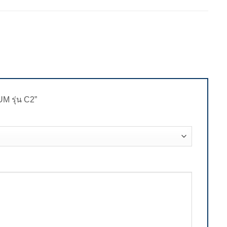
UM รุ่น C2”