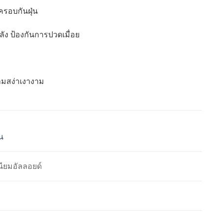
ครอบกันฝุ่น
ัง ป้องกันการปวดเมื่อย
วามสง่าเงางาม
น
นียมอัลลอยด์