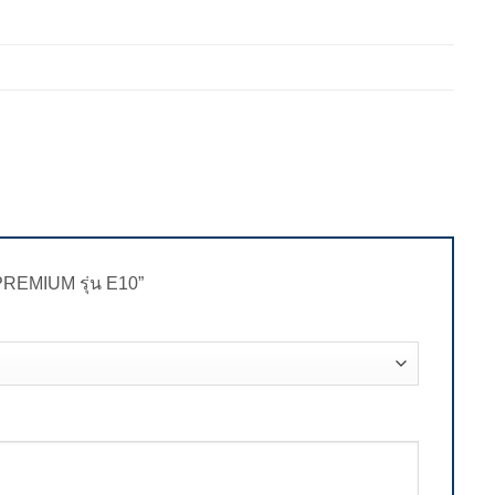
น PREMIUM รุ่น E10”