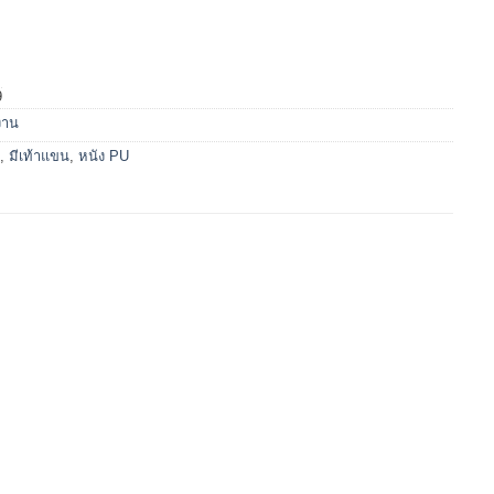
9
กงาน
ย
,
มีเท้าแขน
,
หนัง PU