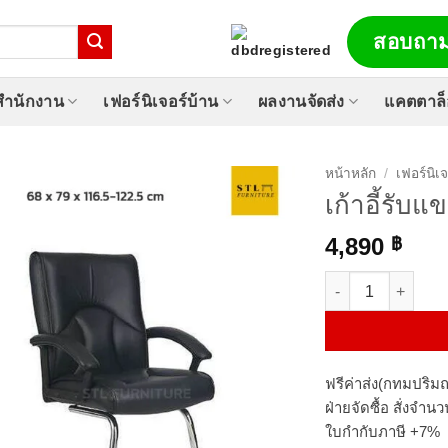
สอบถาม
์สำนักงาน
เฟอร์นิเจอร์บ้าน
ผลงานจัดส่ง
แคตตาล
หน้าหลัก
/
เฟอร์นิเ
เก้าอี้รับ
4,890
฿
จำนวน เก้าอี้รับแข
ฟรีค่าส่ง(กทมปริมณ
ฝ่ายจัดซื้อ สั่งจำ
ใบกำกับภาษี +7%