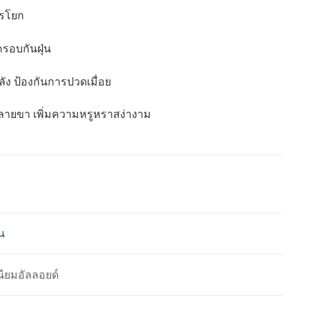
ารโยก
รอบกันฝุ่น
ัง ป้องกันการปวดเมื่อย
ปลายขา เพิ่มความหรูหราสง่างาม
น
นียมอัลลอยด์