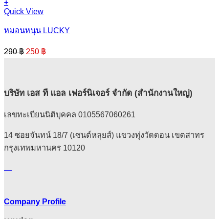
+
Quick View
หมอนหนุน LUCKY
Original
Current
290
฿
250
฿
price
price
was:
is:
290 ฿.
250 ฿.
บริษัท เอส ที แอล เฟอร์นิเจอร์ จำกัด (สำนักงานใหญ่)
เลขทะเบียนนิติบุคคล 0105567060261
14 ซอยจันทน์ 18/7 (เซนต์หลุยส์) แขวงทุ่งวัดดอน เขตสาทร
กรุงเทพมหานคร 10120
Company Profile