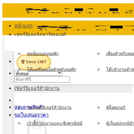
ข้าม
ไป
ยัง
หน้าแรก
เนื้อหา
เฟอร์นิเจอร์อพาร์ทเมนท์
เมนู
ชุดห้องนอนหอพัก
เตียงสำหรับหอพ
🏆 Since 1967
โต๊ะเครื่องแป้งสำหรับหอพัก
โต๊ะทำงานสำห
ค้นหา:
เฟอร์นิเจอร์สำนักงาน
สอบถามสินค้า
ชุดเฟอร์นิเจอร์สำนักงาน
ตู้ล็อคเกอร์
ขอใบเสนอราคา
เก้าอี้สำนักงานและเชิงพาณิชย์
ตู้เก็บอุปกรณ