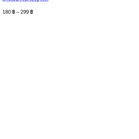
multiple
variants.
Price
180
฿
–
299
฿
The
range:
options
180 ฿
may
through
be
299 ฿
chosen
on
the
product
page