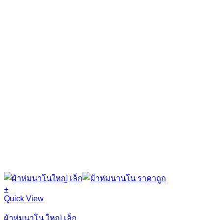
on
the
product
page
+
This
Quick View
product
has
ผ้าห่มนาโน ใหญ่ เล็ก