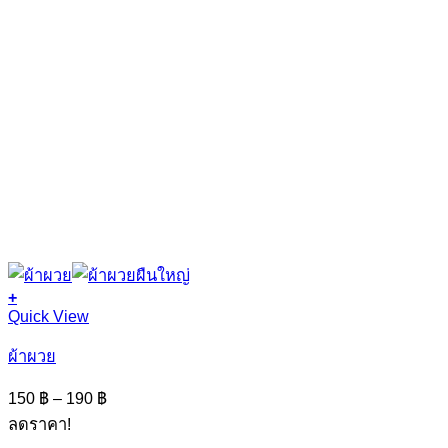
+
This
Quick View
product
has
ผ้าผวย
multiple
variants.
Price
150
฿
–
190
฿
The
range:
ลดราคา!
options
150 ฿