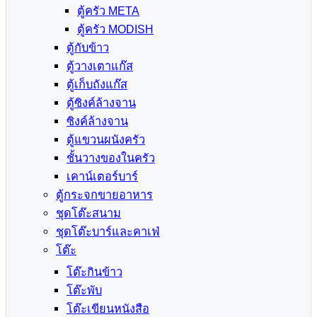
ตู้ครัว META
ตู้ครัว MODISH
ตู้กับข้าว
ตู้วางเตาแก๊ส
ตู้เก็บถังแก๊ส
ตู้ซิงค์ล้างจาน
ซิงค์ล้างจาน
ตู้แขวนผนังครัว
ชั้นวางของในครัว
เคาน์เตอร์บาร์
ตู้กระจกขายอาหาร
ชุดโต๊ะสนาม
ชุดโต๊ะบาร์และคาเฟ่
โต๊ะ
โต๊ะกินข้าว
โต๊ะพับ
โต๊ะเขียนหนังสือ