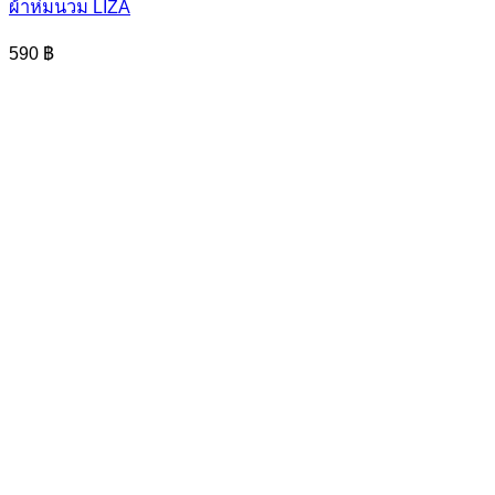
ผ้าห่มนวม LIZA
590
฿