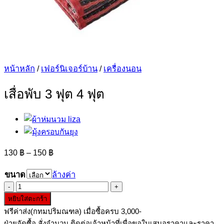
หน้าหลัก
/
เฟอร์นิเจอร์บ้าน
/
เครื่องนอน
เสื่อพับ 3 ฟุต 4 ฟุต
Price
130
฿
–
150
฿
range:
130 ฿
ขนาด
ล้างค่า
through
จำนวน
150 ฿
หยิบใส่ตะกร้า
เสื่อ
ฟรีค่าส่ง(กทมปริมณฑล) เมื่อซื้อครบ 3,000-
พับ
ฝ่ายจัดซื้อ สั่งจำนวน ติดต่อเจ้าหน้าที่เพื่อขอใบเสนอราคาและราคา