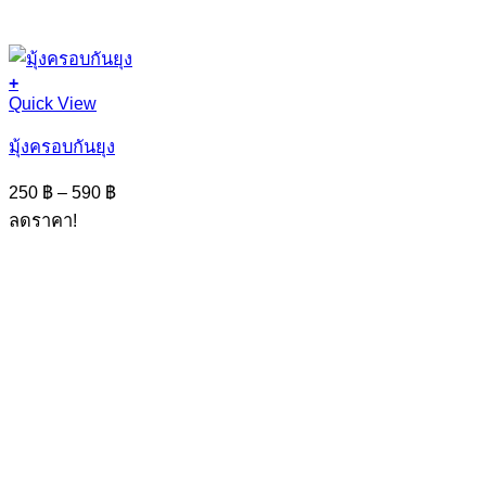
+
This
Quick View
product
has
มุ้งครอบกันยุง
multiple
variants.
Price
250
฿
–
590
฿
The
range:
ลดราคา!
options
250 ฿
may
through
be
590 ฿
chosen
on
the
product
page