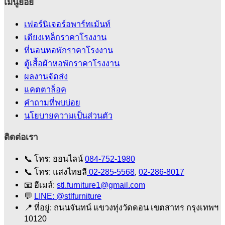
เมนูย่อย
เฟอร์นิเจอร์อพาร์ทเม้นท์
เตียงเหล็กราคาโรงงาน
ที่นอนหอพักราคาโรงงาน
ตู้เสื้อผ้าหอพักราคาโรงงาน
ผลงานจัดส่ง
แคตตาล็อค
คําถามที่พบบ่อย
นโยบายความเป็นส่วนตัว
ติดต่อเรา
📞
โทร: ออนไลน์
084-752-1980
📞
โทร: แสงไทยลี
02-285-5568
,
02-286-8017
📧
อีเมล์:
stl.furniture1@gmail.com
💬
LINE: @stlfurniture
📍
ที่อยู่: ถนนจันทน์ แขวงทุ่งวัดดอน เขตสาทร กรุงเทพฯ
10120