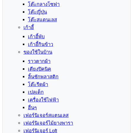
โต๊ะกลางโซฟา
โต๊ะญี่ปุ่น
โต๊ะสแตนเลส
เก้าอี้
เก้าอี้พับ
เก้าอี้กินข้าว
ของใช้ในบ้าน
ราวตากผ้า
เตียงปิคนิค
ลิ้นชักพลาสติก
โต๊ะรีดผ้า
เปลเด็ก
เครื่องใช้ไฟฟ้า
อื่นๆ
เฟอร์นิเจอร์สแตนเลส
เฟอร์นิเจอร์ไม้ยางพารา
เฟอร์นิเจอร์ Loft