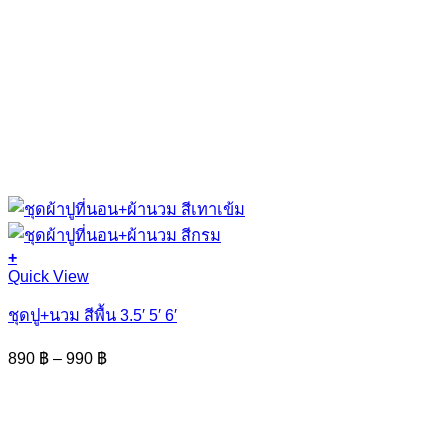
+
This
Quick View
product
has
ชุดปู+นวม สีพื้น 3.5′ 5′ 6′
multiple
variants.
Price
890
฿
–
990
฿
The
range:
options
890 ฿
may
through
be
990 ฿
chosen