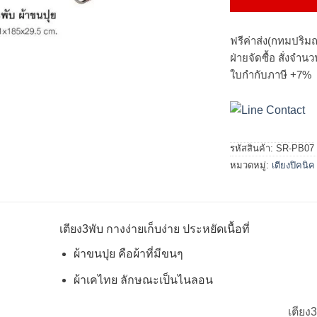
ฟรีค่าส่ง(กทมปริมณ
ฝ่ายจัดซื้อ สั่งจำ
ใบกำกับภาษี +7%
รหัสสินค้า:
SR-PB07
หมวดหมู่:
เตียงปิคนิค
เตียง3พับ กางง่ายเก็บง่าย ประหยัดเนื้อที่
ผ้าขนปุย คือผ้าที่มีขนๆ
ผ้าเคไทย ลักษณะเป็นไนลอน
เตียง