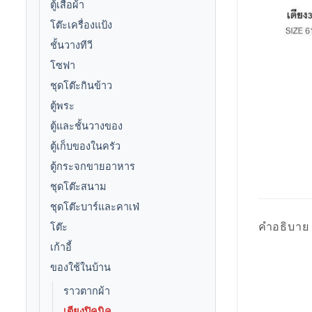
ตู้เสื้อผ้า
โต๊ะเครื่องแป้ง
ชั้นวางทีวี
โซฟา
ชุดโต๊ะกินข้าว
ตู้พระ
ตู้และชั้นวางของ
ตู้เก็บของในครัว
ตู้กระจกขายอาหาร
ชุดโต๊ะสนาม
ชุดโต๊ะบาร์และคาเฟ่
คำอธิบาย
โต๊ะ
เก้าอี้
ของใช้ในบ้าน
ราวตากผ้า
เตียงปิคนิค