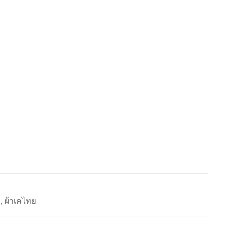
่, ผ้าเคไทย