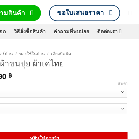
ขอใบเสนอราคา
ามสินค้า
็อก
วิธีสั่งซื้อสินค้า
คำถามที่พบบ่อย
ติดต่อเรา
จอร์บ้าน
/
ของใช้ในบ้าน
/
เตียงปิคนิค
บ ผ้าขนปุย ผ้าเคไทย
Price
190
฿
range:
ล้างค่า
990 ฿
through
1,190 ฿
้าขนปุย ผ้าเคไทย ชิ้น
หยิบใส่ตะกร้า