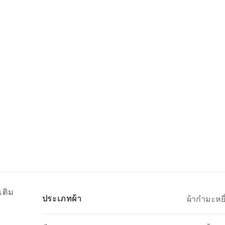
เติม
ประเภทผ้า
ผ้ากำมะหยี