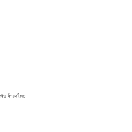
3พับ ผ้าเคไทย