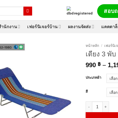
สอบถ
์สำนักงาน
เฟอร์นิเจอร์บ้าน
ผลงานจัดส่ง
แคตตาล
หน้าหลัก
/
เฟอร์นิเ
เตียง 3 พั
990
–
1,
฿
ประเภทผ้า
สี
จำนวน เตียง 3 พับ ผ