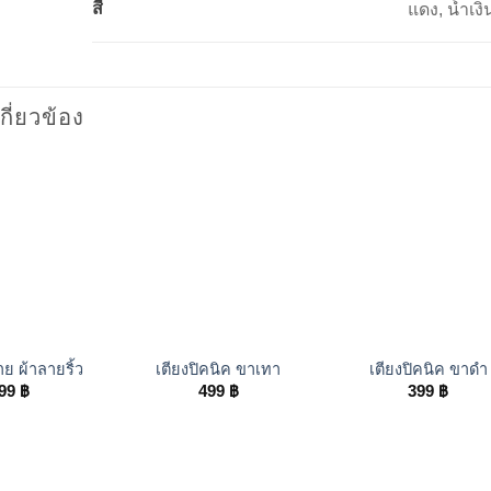
สี
แดง, น้ำเงิ
เกี่ยวข้อง
+
+
ย ผ้าลายริ้ว
เตียงปิคนิค ขาเทา
เตียงปิคนิค ขาดำ
99
฿
499
฿
399
฿