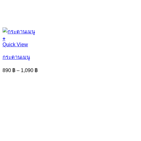
+
This
Quick View
product
has
กระดานเมนู
multiple
variants.
Price
890
฿
–
1,090
฿
The
range:
options
890 ฿
may
through
be
1,090 ฿
chosen
on
the
product
page