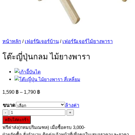
หน้าหลัก
/
เฟอร์นิเจอร์บ้าน
/
เฟอร์นิเจอร์ไม้ยางพารา
โต๊ะญี่ปุ่นกลม ไม้ยางพารา
Price
1,590
฿
–
1,790
฿
range:
1,590 ฿
ขนาด
ล้างค่า
through
จำนวน
1,790 ฿
หยิบใส่ตะกร้า
โต๊ะ
ฟรีค่าส่ง(กทมปริมณฑล) เมื่อซื้อครบ 3,000-
ญี่
ฝ่ายจัดซื้อ สั่งจำนวน ติดต่อเจ้าหน้าที่เพื่อขอใบเสนอราคาและราคา