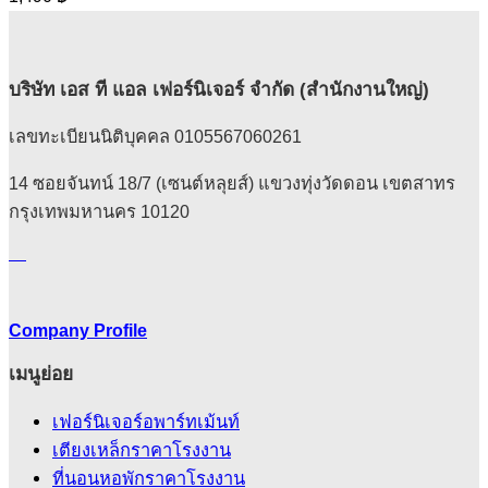
The
options
may
be
บริษัท เอส ที แอล เฟอร์นิเจอร์ จำกัด (สำนักงานใหญ่)
chosen
on
the
เลขทะเบียนนิติบุคคล 0105567060261
product
page
14 ซอยจันทน์ 18/7 (เซนต์หลุยส์) แขวงทุ่งวัดดอน เขตสาทร
กรุงเทพมหานคร 10120
Company Profile
เมนูย่อย
เฟอร์นิเจอร์อพาร์ทเม้นท์
เตียงเหล็กราคาโรงงาน
ที่นอนหอพักราคาโรงงาน