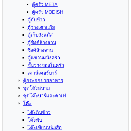
ตู้ครัว META
ตู้ครัว MODISH
ตู้กับข้าว
ตู้วางเตาแก๊ส
ตู้เก็บถังแก๊ส
ตู้ซิงค์ล้างจาน
ซิงค์ล้างจาน
ตู้แขวนผนังครัว
ชั้นวางของในครัว
เคาน์เตอร์บาร์
ตู้กระจกขายอาหาร
ชุดโต๊ะสนาม
ชุดโต๊ะบาร์และคาเฟ่
โต๊ะ
โต๊ะกินข้าว
โต๊ะพับ
โต๊ะเขียนหนังสือ