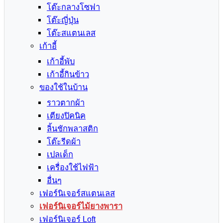
โต๊ะกลางโซฟา
โต๊ะญี่ปุ่น
โต๊ะสแตนเลส
เก้าอี้
เก้าอี้พับ
เก้าอี้กินข้าว
ของใช้ในบ้าน
ราวตากผ้า
เตียงปิคนิค
ลิ้นชักพลาสติก
โต๊ะรีดผ้า
เปลเด็ก
เครื่องใช้ไฟฟ้า
อื่นๆ
เฟอร์นิเจอร์สแตนเลส
เฟอร์นิเจอร์ไม้ยางพารา
เฟอร์นิเจอร์ Loft