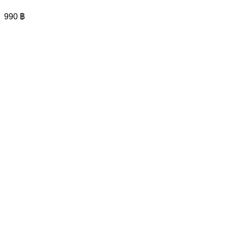
multiple
variants.
990
฿
The
options
may
be
chosen
on
the
product
page