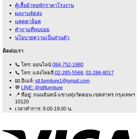
ตู้เสื้อผ้าหอพักราคาโรงงาน
ผลงานจัดส่ง
แคตตาล็อค
คําถามที่พบบ่อย
นโยบายความเป็นส่วนตัว
ติดต่อเรา
📞
โทร: ออนไลน์
084-752-1980
📞
โทร: แสงไทยลี
02-285-5568
,
02-286-8017
📧
อีเมล์:
stl.furniture1@gmail.com
💬
LINE: @stlfurniture
📍
ที่อยู่: ถนนจันทน์ แขวงทุ่งวัดดอน เขตสาทร กรุงเทพฯ
10120
เวลาทำการ: 9.00-19.00 น.
V