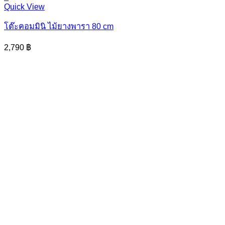
This
Quick View
product
has
โต๊ะคอมมินิ ไม้ยางพารา 80 cm
multiple
variants.
2,790
฿
The
options
may
be
chosen
on
the
product
page