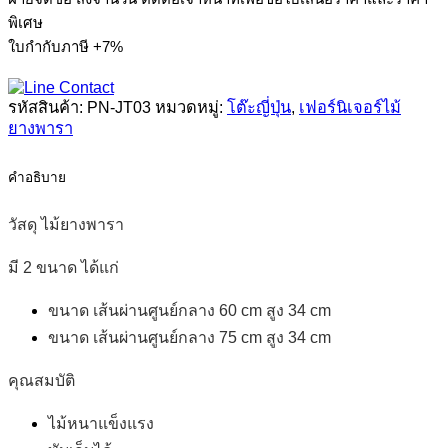
ปุ่
พิเศษ
นกลม
ใบกำกับภาษี +7%
ไม้
ยางพารา
รหัสสินค้า:
PN-JT03
หมวดหมู่:
โต๊ะญี่ปุ่น
,
เฟอร์นิเจอร์ไม้
ชิ้น
ยางพารา
คำอธิบาย
วัสดุ ไม้ยางพารา
มี 2 ขนาด ได้แก่
ขนาด เส้นผ่านศูนย์กลาง 60 cm สูง 34 cm
ขนาด เส้นผ่านศูนย์กลาง 75 cm สูง 34 cm
คุณสมบัติ
ไม้หนาแข็งแรง