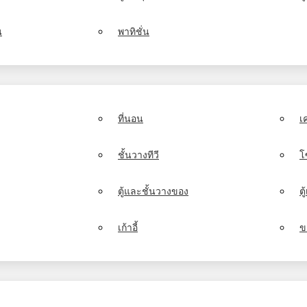
น
พาทิชั่น
ที่นอน
เ
ชั้นวางทีวี
โ
ตู้และชั้นวางของ
ต
เก้าอี้
ข