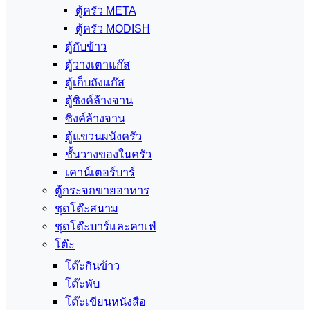
ตู้ครัว META
ตู้ครัว MODISH
ตู้กับข้าว
ตู้วางเตาแก๊ส
ตู้เก็บถังแก๊ส
ตู้ซิงค์ล้างจาน
ซิงค์ล้างจาน
ตู้แขวนผนังครัว
ชั้นวางของในครัว
เคาน์เตอร์บาร์
ตู้กระจกขายอาหาร
ชุดโต๊ะสนาม
ชุดโต๊ะบาร์และคาเฟ่
โต๊ะ
โต๊ะกินข้าว
โต๊ะพับ
โต๊ะเขียนหนังสือ