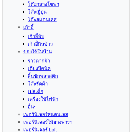
โต๊ะกลางโซฟา
โต๊ะญี่ปุ่น
โต๊ะสแตนเลส
เก้าอี้
เก้าอี้พับ
เก้าอี้กินข้าว
ของใช้ในบ้าน
ราวตากผ้า
เตียงปิคนิค
ลิ้นชักพลาสติก
โต๊ะรีดผ้า
เปลเด็ก
เครื่องใช้ไฟฟ้า
อื่นๆ
เฟอร์นิเจอร์สแตนเลส
เฟอร์นิเจอร์ไม้ยางพารา
เฟอร์นิเจอร์ Loft