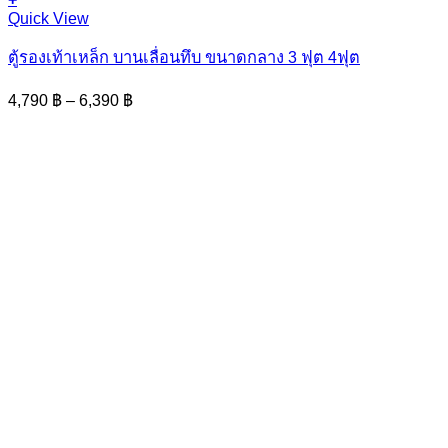
This
Quick View
product
has
ตู้รองเท้าเหล็ก บานเลื่อนทึบ ขนาดกลาง 3 ฟุต 4ฟุต
multiple
variants.
Price
4,790
฿
–
6,390
฿
The
range:
options
4,790 ฿
may
through
be
6,390 ฿
chosen
on
the
product
page