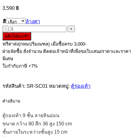
3,590
฿
สี
ล้างค่า
จำนวน
หยิบใส่ตะกร้า
ตู้
ฟรีค่าส่ง(กทมปริมณฑล) เมื่อซื้อครบ 3,000-
รองเท้า
ฝ่ายจัดซื้อ สั่งจำนวน ติดต่อเจ้าหน้าที่เพื่อขอใบเสนอราคาและราคา
9
พิเศษ
ชั้น
ใบกำกับภาษี +7%
ชิ้น
รหัสสินค้า:
SR-SC01
หมวดหมู่:
ตู้รองเท้า
คำอธิบาย
ตู้รองเท้า 9 ชั้น ลายหินอ่อน
ขนาด กว้าง 80 ลึก 36 สูง 150 cm
ชั้นภายในระหว่างชั้นสูง 15 cm