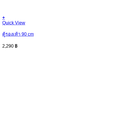
+
This
Quick View
product
has
ตู้รองเท้า 90 cm
multiple
variants.
2,290
฿
The
options
may
be
chosen
on
the
product
page