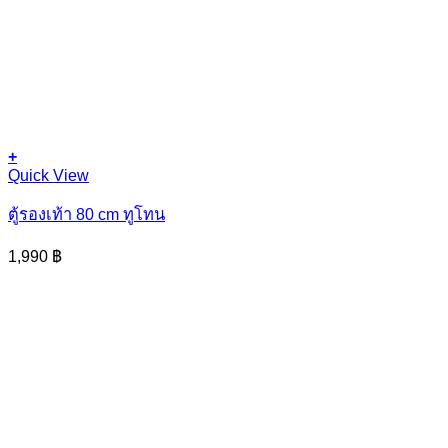
+
This
Quick View
product
has
ตู้รองเท้า 80 cm ทูโทน
multiple
variants.
1,990
฿
The
options
may
be
chosen
on
the
product
page