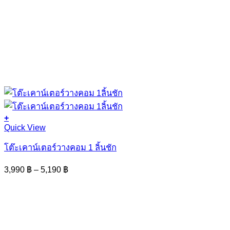
+
This
Quick View
product
has
โต๊ะเคาน์เตอร์วางคอม 1 ลิ้นชัก
multiple
variants.
Price
3,990
฿
–
5,190
฿
The
range:
options
3,990 ฿
may
through
be
5,190 ฿
chosen
on