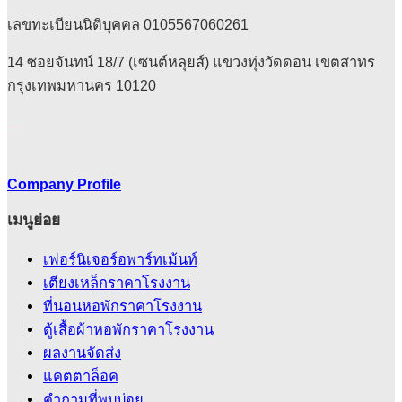
on
the
เลขทะเบียนนิติบุคคล 0105567060261
product
page
14 ซอยจันทน์ 18/7 (เซนต์หลุยส์) แขวงทุ่งวัดดอน เขตสาทร
กรุงเทพมหานคร 10120
Company Profile
เมนูย่อย
เฟอร์นิเจอร์อพาร์ทเม้นท์
เตียงเหล็กราคาโรงงาน
ที่นอนหอพักราคาโรงงาน
ตู้เสื้อผ้าหอพักราคาโรงงาน
ผลงานจัดส่ง
แคตตาล็อค
คําถามที่พบบ่อย