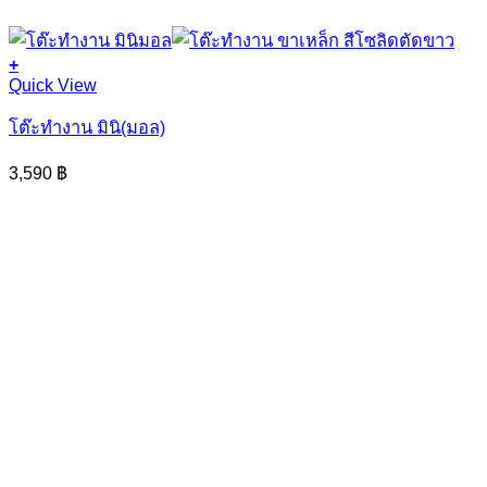
+
This
Quick View
product
has
โต๊ะทำงาน มินิ(มอล)
multiple
variants.
3,590
฿
The
options
may
be
chosen
on
the
product
page