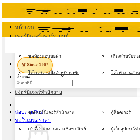
ข้าม
ไป
ยัง
หน้าแรก
เนื้อหา
เฟอร์นิเจอร์อพาร์ทเมนท์
เมนู
ชุดห้องนอนหอพัก
เตียงสำหรับหอพ
🏆 Since 1967
โต๊ะเครื่องแป้งสำหรับหอพัก
โต๊ะทำงานสำห
ค้นหา:
เฟอร์นิเจอร์สำนักงาน
สอบถามสินค้า
ชุดเฟอร์นิเจอร์สำนักงาน
ตู้ล็อคเกอร์
ขอใบเสนอราคา
เก้าอี้สำนักงานและเชิงพาณิชย์
ตู้เก็บอุปกรณ