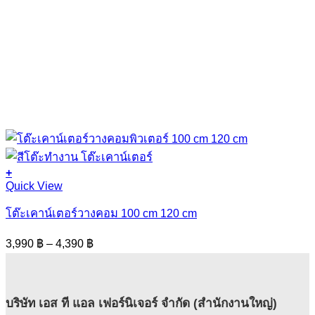
+
This
Quick View
product
has
โต๊ะเคาน์เตอร์วางคอม 100 cm 120 cm
multiple
variants.
Price
3,990
฿
–
4,390
฿
The
range:
options
3,990 ฿
may
through
be
4,390 ฿
บริษัท เอส ที แอล เฟอร์นิเจอร์ จำกัด (สำนักงานใหญ่)
chosen