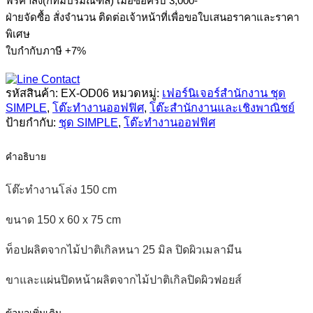
ฟรีค่าส่ง(กทมปริมณฑล) เมื่อซื้อครบ 3,000-
ทำงาน
ฝ่ายจัดซื้อ สั่งจำนวน ติดต่อเจ้าหน้าที่เพื่อขอใบเสนอราคาและราคา
โล่ง
พิเศษ
150
cm
ใบกำกับภาษี +7%
ชิ้น
รหัสสินค้า:
EX-OD06
หมวดหมู่:
เฟอร์นิเจอร์สำนักงาน ชุด
SIMPLE
,
โต๊ะทำงานออฟฟิศ
,
โต๊ะสำนักงานและเชิงพาณิชย์
ป้ายกำกับ:
ชุด SIMPLE
,
โต๊ะทำงานออฟฟิศ
คำอธิบาย
โต๊ะทำงานโล่ง 150 cm
ขนาด 150 x 60 x 75 cm
ท็อปผลิตจากไม้ปาติเกิลหนา 25 มิล ปิดผิวเมลามีน
ขาและแผ่นปิดหน้าผลิตจากไม้ปาติเกิลปิดผิวฟอยส์