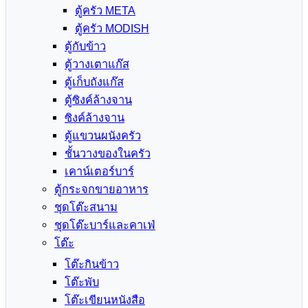
ตู้ครัว META
ตู้ครัว MODISH
ตู้กับข้าว
ตู้วางเตาแก๊ส
ตู้เก็บถังแก๊ส
ตู้ซิงค์ล้างจาน
ซิงค์ล้างจาน
ตู้แขวนผนังครัว
ชั้นวางของในครัว
เคาน์เตอร์บาร์
ตู้กระจกขายอาหาร
ชุดโต๊ะสนาม
ชุดโต๊ะบาร์และคาเฟ่
โต๊ะ
โต๊ะกินข้าว
โต๊ะพับ
โต๊ะเขียนหนังสือ