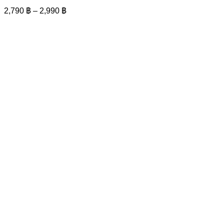
variants.
Price
2,790
฿
–
2,990
฿
The
range:
options
2,790 ฿
may
through
be
2,990 ฿
chosen
on
the
product
page