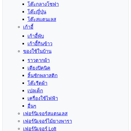
โต๊ะกลางโซฟา
โต๊ะญี่ปุ่น
โต๊ะสแตนเลส
เก้าอี้
เก้าอี้พับ
เก้าอี้กินข้าว
ของใช้ในบ้าน
ราวตากผ้า
เตียงปิคนิค
ลิ้นชักพลาสติก
โต๊ะรีดผ้า
เปลเด็ก
เครื่องใช้ไฟฟ้า
อื่นๆ
เฟอร์นิเจอร์สแตนเลส
เฟอร์นิเจอร์ไม้ยางพารา
เฟอร์นิเจอร์ Loft