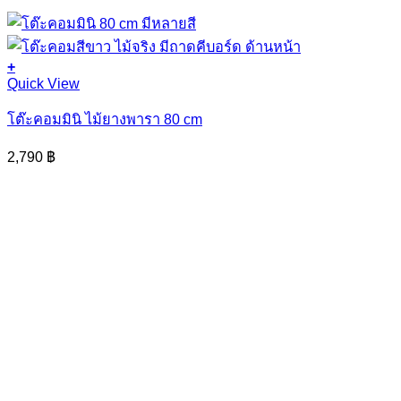
+
This
Quick View
product
has
โต๊ะคอมมินิ ไม้ยางพารา 80 cm
multiple
variants.
2,790
฿
The
options
may
be
chosen
on
the
product
page