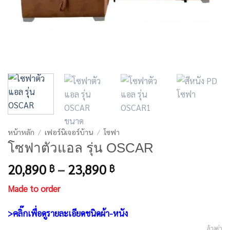
หน้าหลัก
/
เฟอร์นิเจอร์บ้าน
/
โซฟา
โซฟาตัวแอล รุ่น OSCAR
Price
20,890
–
23,890
฿
฿
range:
Made to order
20,890 ฿
through
>คลิ๊กเพื่อดูรายละเอียดชนิดผ้า-หนัง
23,890 ฿
ล้างค่า