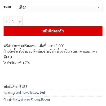
ขนาด
จำนวน โซฟาตัวแอล รุ่น OSCAR ชิ้น
หยิบใส่ตะกร้า
ฟรีค่าส่ง(กทมปริมณฑล) เมื่อซื้อครบ 3,000-
ฝ่ายจัดซื้อ สั่งจำนวน ติดต่อเจ้าหน้าที่เพื่อขอใบเสนอราคาและราคา
พิเศษ
ใบกำกับภาษี +7%
รหัสสินค้า:
HS-S35
หมวดหมู่:
โซฟาเบดปรับนอน
,
โซฟา
ป้ายกำกับ:
โซฟาเบดปรับนอน/ดึงนอน