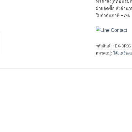
ฟรีค่าส่ง(กทมปริมณ
ฝ่ายจัดซื้อ สั่งจำ
ใบกำกับภาษี +7%
รหัสสินค้า:
EX-DR06
หมวดหมู่:
โต๊ะเครื่อง