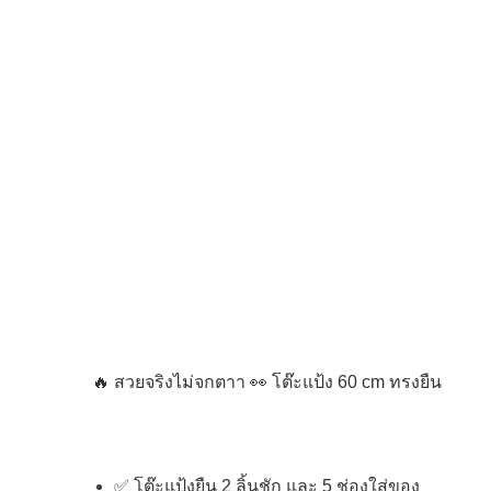
🔥 สวยจริงไม่จกตาา 👀 โต๊ะแป้ง 60 cm ทรงยืน
✅ โต๊ะแป้งยืน 2 ลิ้นชัก และ 5 ช่องใส่ของ