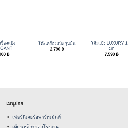
+
+
รื่องแป้ง
โต๊ะแป้ง LUXURY 1
โต๊ะเครื่องแป้ง รุ่นยืน
EGANT
cm
2,790
฿
900
฿
7,590
฿
เมนูย่อย
เฟอร์นิเจอร์อพาร์ทเม้นท์
เตียงเหล็กราคาโรงงาน