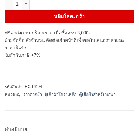
จำนวน ราวแขวนผ้าเหล็กเสารู 2 ราว 122 cm (เลือกสีได้) ชิ้น
หยิบใส่ตะกร้า
ฟรีค่าส่ง(กทมปริมณฑล) เมื่อซื้อครบ 3,000-
ฝ่ายจัดซื้อ สั่งจำนวน ติดต่อเจ้าหน้าที่เพื่อขอใบเสนอราคาและ
ราคาพิเศษ
ใบกำกับภาษี +7%
รหัสสินค้า:
EG-RK04
หมวดหมู่:
ราวตากผ้า
,
ตู้เสื้อผ้าโครงเหล็ก
,
ตู้เสื้อผ้าสำหรับหอพัก
คำอธิบาย