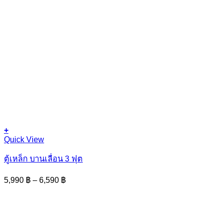
+
This
Quick View
product
has
ตู้เหล็ก บานเลื่อน 3 ฟุต
multiple
variants.
Price
5,990
฿
–
6,590
฿
The
range:
options
5,990 ฿
may
through
be
6,590 ฿