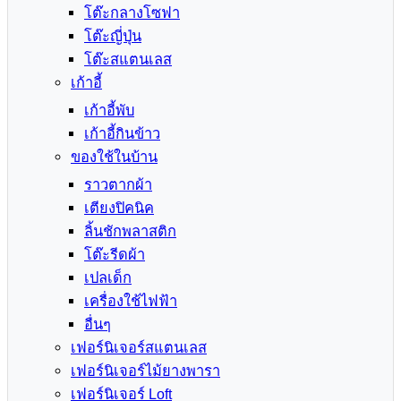
โต๊ะกลางโซฟา
โต๊ะญี่ปุ่น
โต๊ะสแตนเลส
เก้าอี้
เก้าอี้พับ
เก้าอี้กินข้าว
ของใช้ในบ้าน
ราวตากผ้า
เตียงปิคนิค
ลิ้นชักพลาสติก
โต๊ะรีดผ้า
เปลเด็ก
เครื่องใช้ไฟฟ้า
อื่นๆ
เฟอร์นิเจอร์สแตนเลส
เฟอร์นิเจอร์ไม้ยางพารา
เฟอร์นิเจอร์ Loft