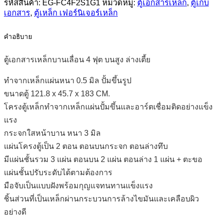
รหัสสินค้า:
EG-FC4F2S1G1
หมวดหมู่:
ตู้เอกสารเหล็ก
,
ตู้เก็บ
บน
เอกสาร
,
ตู้เหล็ก เฟอร์นิเจอร์เหล็ก
สูง
ล่าง
คำอธิบาย
เตี้ย
ตู้เอกสารเหล็กบานเลื่อน 4 ฟุต บนสูง ล่างเตี้ย
ชิ้น
ทำจากเหล็กแผ่นหนา 0.5 มิล ปั้มขึ้นรูป
ขนาดตู้ 121.8 x 45.7 x 183 CM.
โครงตู้เหล็กทำจากเหล็กแผ่นปั้มขึ้นและอาร์ตเชื่อมติดอย่างแข็ง
แรง
กระจกใสหน้าบาน หนา 3 มิล
แผ่นโครงตู้เป็น 2 ตอน ตอนบนกระจก ตอนล่างทึบ
มีแผ่นชั้นรวม 3 แผ่น ตอนบน 2 แผ่น ตอนล่าง 1 แผ่น + ตะขอ
แผ่นชั้นปรับระดับได้ตามต้องการ
มือจับเป็นแบบฝังพร้อมกุญแจทนทานแข็งแรง
ชิ้นส่วนที่เป็นเหล็กผ่านกระบวนการล้างไขมันและเคลือบผิว
อย่างดี