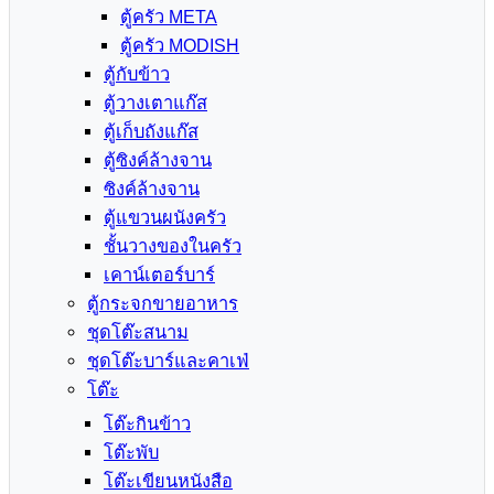
ตู้ครัว META
ตู้ครัว MODISH
ตู้กับข้าว
ตู้วางเตาแก๊ส
ตู้เก็บถังแก๊ส
ตู้ซิงค์ล้างจาน
ซิงค์ล้างจาน
ตู้แขวนผนังครัว
ชั้นวางของในครัว
เคาน์เตอร์บาร์
ตู้กระจกขายอาหาร
ชุดโต๊ะสนาม
ชุดโต๊ะบาร์และคาเฟ่
โต๊ะ
โต๊ะกินข้าว
โต๊ะพับ
โต๊ะเขียนหนังสือ