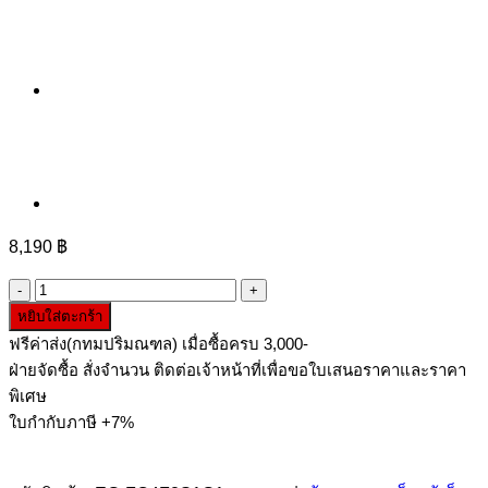
8,190
฿
จำนวน
หยิบใส่ตะกร้า
ตู้
ฟรีค่าส่ง(กทมปริมณฑล) เมื่อซื้อครบ 3,000-
เอกสาร
ฝ่ายจัดซื้อ สั่งจำนวน ติดต่อเจ้าหน้าที่เพื่อขอใบเสนอราคาและราคา
เหล็ก
พิเศษ
บาน
ใบกำกับภาษี +7%
เลื่อน
4
ฟุต