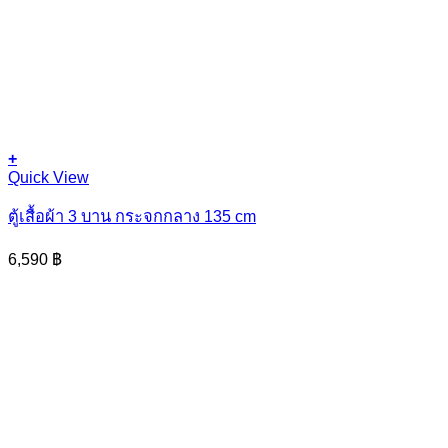
+
This
Quick View
product
has
ตู้เสื้อผ้า 3 บาน กระจกกลาง 135 cm
multiple
variants.
6,590
฿
The
options
may
be
chosen
on
the
product
page