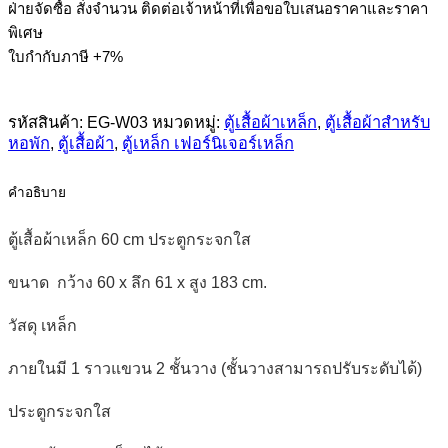
ฝ่ายจัดซื้อ สั่งจำนวน ติดต่อเจ้าหน้าที่เพื่อขอใบเสนอราคาและราคา
เหล็ก
พิเศษ
60
cm
ใบกำกับภาษี +7%
ประตู
กระจก
รหัสสินค้า:
EG-W03
หมวดหมู่:
ตู้เสื้อผ้าเหล็ก
,
ตู้เสื้อผ้าสำหรับ
ใส
หอพัก
,
ตู้เสื้อผ้า
,
ตู้เหล็ก เฟอร์นิเจอร์เหล็ก
ชิ้น
คำอธิบาย
ตู้เสื้อผ้าเหล็ก 60 cm ประตูกระจกใส
ขนาด กว้าง 60 x ลึก 61 x สูง 183 cm.
วัสดุ เหล็ก
ภายในมี 1 ราวแขวน 2 ชั้นวาง (ชั้นวางสามารถปรับระดับได้)
ประตูกระจกใส