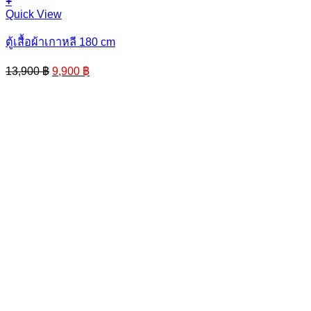
+
Quick View
ตู้เสื้อผ้าเกาหลี 180 cm
Original
Current
13,900
฿
9,900
฿
price
price
was:
is:
13,900 ฿.
9,900 ฿.