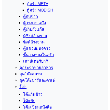
ตู้ครัว META
ตู้ครัว MODISH
ตู้กับข้าว
ตู้วางเตาแก๊ส
ตู้เก็บถังแก๊ส
ตู้ซิงค์ล้างจาน
ซิงค์ล้างจาน
ตู้แขวนผนังครัว
ชั้นวางของในครัว
เคาน์เตอร์บาร์
ตู้กระจกขายอาหาร
ชุดโต๊ะสนาม
ชุดโต๊ะบาร์และคาเฟ่
โต๊ะ
โต๊ะกินข้าว
โต๊ะพับ
โต๊ะเขียนหนังสือ