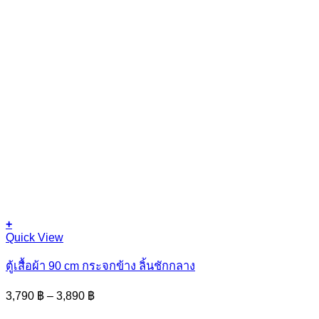
+
This
Quick View
product
has
ตู้เสื้อผ้า 90 cm กระจกข้าง ลิ้นชักกลาง
multiple
variants.
Price
3,790
฿
–
3,890
฿
The
range:
options