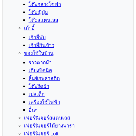
โต๊ะกลางโซฟา
โต๊ะญี่ปุ่น
โต๊ะสแตนเลส
เก้าอี้
เก้าอี้พับ
เก้าอี้กินข้าว
ของใช้ในบ้าน
ราวตากผ้า
เตียงปิคนิค
ลิ้นชักพลาสติก
โต๊ะรีดผ้า
เปลเด็ก
เครื่องใช้ไฟฟ้า
อื่นๆ
เฟอร์นิเจอร์สแตนเลส
เฟอร์นิเจอร์ไม้ยางพารา
เฟอร์นิเจอร์ Loft