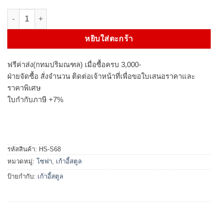
จำนวน สตูล 1 ที่นั่งModern Luxury รุ่น THERESE ชิ้น
หยิบใส่ตะกร้า
ฟรีค่าส่ง(กทมปริมณฑล) เมื่อซื้อครบ 3,000-
ฝ่ายจัดซื้อ สั่งจำนวน ติดต่อเจ้าหน้าที่เพื่อขอใบเสนอราคาและ
ราคาพิเศษ
ใบกำกับภาษี +7%
รหัสสินค้า:
HS-S68
หมวดหมู่:
โซฟา
,
เก้าอี้สตูล
ป้ายกำกับ:
เก้าอี้สตูล