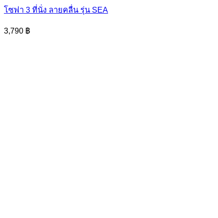
has
โซฟา 3 ที่นั่ง ลายคลื่น รุ่น SEA
multiple
variants.
3,790
฿
The
options
may
be
chosen
on
the
product
page