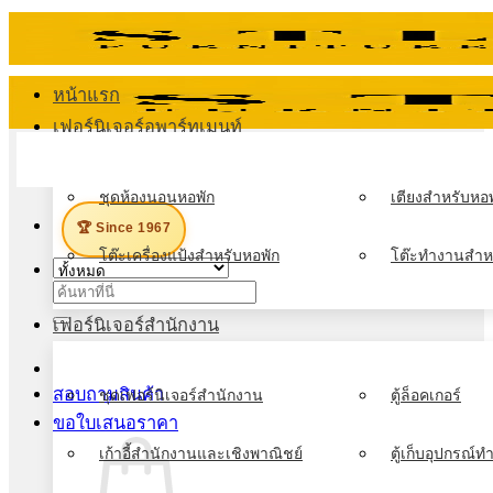
ข้าม
ไป
ยัง
หน้าแรก
เนื้อหา
เฟอร์นิเจอร์อพาร์ทเมนท์
เมนู
ชุดห้องนอนหอพัก
เตียงสำหรับหอพ
🏆 Since 1967
โต๊ะเครื่องแป้งสำหรับหอพัก
โต๊ะทำงานสำห
ค้นหา:
เฟอร์นิเจอร์สำนักงาน
สอบถามสินค้า
ชุดเฟอร์นิเจอร์สำนักงาน
ตู้ล็อคเกอร์
ขอใบเสนอราคา
เก้าอี้สำนักงานและเชิงพาณิชย์
ตู้เก็บอุปกรณ