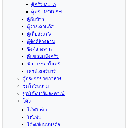
ตู้ครัว META
ตู้ครัว MODISH
ตู้กับข้าว
ตู้วางเตาแก๊ส
ตู้เก็บถังแก๊ส
ตู้ซิงค์ล้างจาน
ซิงค์ล้างจาน
ตู้แขวนผนังครัว
ชั้นวางของในครัว
เคาน์เตอร์บาร์
ตู้กระจกขายอาหาร
ชุดโต๊ะสนาม
ชุดโต๊ะบาร์และคาเฟ่
โต๊ะ
โต๊ะกินข้าว
โต๊ะพับ
โต๊ะเขียนหนังสือ