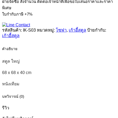
ฝ่ายจัดซื้อ สั่งจำนวน ติดต่อเจ้าหน้าที่เพื่อขอใบเสนอราคาและราคา
ชิ้น
พิเศษ
ใบกำกับภาษี +7%
รหัสสินค้า:
IK-S03
หมวดหมู่:
โซฟา
,
เก้าอี้สตูล
ป้ายกำกับ:
เก้าอี้สตูล
คำอธิบาย
สตูล ใหญ่
68 x 68 x 40 cm
หนังเทียม
บทวิจารณ์ (0)
รีวิว