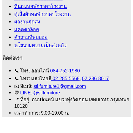
ที่นอนหอพักราคาโรงงาน
ตู้เสื้อผ้าหอพักราคาโรงงาน
ผลงานจัดส่ง
แคตตาล็อค
คําถามที่พบบ่อย
นโยบายความเป็นส่วนตัว
ติดต่อเรา
📞
โทร: ออนไลน์
084-752-1980
📞
โทร: แสงไทยลี
02-285-5568
,
02-286-8017
📧
อีเมล์:
stl.furniture1@gmail.com
💬
LINE: @stlfurniture
📍
ที่อยู่: ถนนจันทน์ แขวงทุ่งวัดดอน เขตสาทร กรุงเทพฯ
10120
เวลาทำการ: 9.00-19.00 น.
V