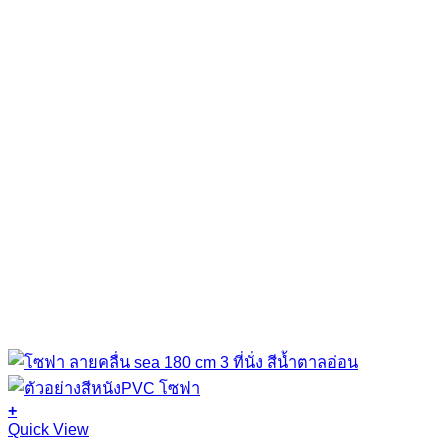
+
This
Quick View
product