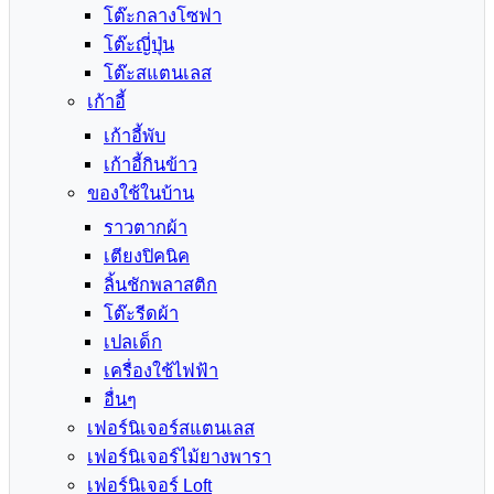
โต๊ะกลางโซฟา
โต๊ะญี่ปุ่น
โต๊ะสแตนเลส
เก้าอี้
เก้าอี้พับ
เก้าอี้กินข้าว
ของใช้ในบ้าน
ราวตากผ้า
เตียงปิคนิค
ลิ้นชักพลาสติก
โต๊ะรีดผ้า
เปลเด็ก
เครื่องใช้ไฟฟ้า
อื่นๆ
เฟอร์นิเจอร์สแตนเลส
เฟอร์นิเจอร์ไม้ยางพารา
เฟอร์นิเจอร์ Loft