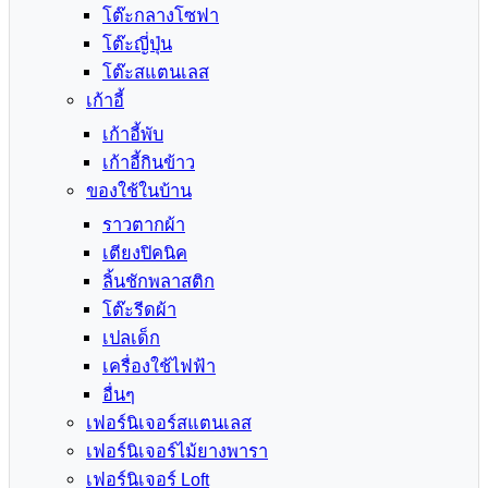
โต๊ะกลางโซฟา
โต๊ะญี่ปุ่น
โต๊ะสแตนเลส
เก้าอี้
เก้าอี้พับ
เก้าอี้กินข้าว
ของใช้ในบ้าน
ราวตากผ้า
เตียงปิคนิค
ลิ้นชักพลาสติก
โต๊ะรีดผ้า
เปลเด็ก
เครื่องใช้ไฟฟ้า
อื่นๆ
เฟอร์นิเจอร์สแตนเลส
เฟอร์นิเจอร์ไม้ยางพารา
เฟอร์นิเจอร์ Loft