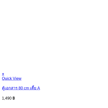
+
This
Quick View
product
has
ตู้เอกสาร 80 cm เตี้ย A
multiple
variants.
1,490
฿
The
options