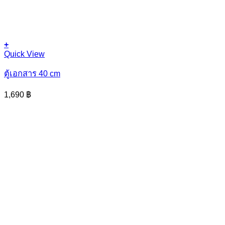
+
This
Quick View
product
has
ตู้เอกสาร 40 cm
multiple
variants.
1,690
฿
The
options
may
be
chosen
on
the
product
page