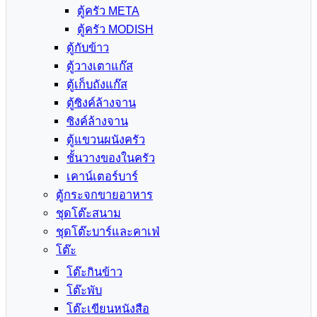
ตู้ครัว META
ตู้ครัว MODISH
ตู้กับข้าว
ตู้วางเตาแก๊ส
ตู้เก็บถังแก๊ส
ตู้ซิงค์ล้างจาน
ซิงค์ล้างจาน
ตู้แขวนผนังครัว
ชั้นวางของในครัว
เคาน์เตอร์บาร์
ตู้กระจกขายอาหาร
ชุดโต๊ะสนาม
ชุดโต๊ะบาร์และคาเฟ่
โต๊ะ
โต๊ะกินข้าว
โต๊ะพับ
โต๊ะเขียนหนังสือ