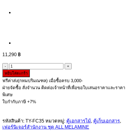
11,290
฿
จำนวน
หยิบใส่ตะกร้า
ตู้
ฟรีค่าส่ง(กทมปริมณฑล) เมื่อซื้อครบ 3,000-
ใส่
ฝ่ายจัดซื้อ สั่งจำนวน ติดต่อเจ้าหน้าที่เพื่อขอใบเสนอราคาและราคา
แฟ้ม
พิเศษ
เอกสาร
ใบกำกับภาษี +7%
5
ชั้น
บนบาน
รหัสสินค้า:
TY-FC35
หมวดหมู่:
ตู้เอกสารไม้
,
ตู้เก็บเอกสาร
,
เปิด
เฟอร์นิเจอร์สำนักงาน ชุด ALL MELAMINE